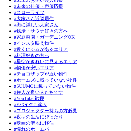
#未来のお笑い芸人応援
#未来の俳優・声優応援
#スローライフ
#大家さん近隣居住
#街に詳しい大家さん
#銭湯・サウナ好きの方へ
#家庭菜園・ガーデニングOK
#インスタ映え物件
#近くにジムがあるエリア
#料理好きの方へ
#星空がきれいに見えるエリア
#物価が安いエリア
#チョコザップが近い物件
#ホームズに載っていない物件
#SUUMOに載っていない物件
#住人が良い人たちです
#YouTuber歓迎
#Eバイクも楽々
#プロジェクター持ちの方必見
#夜型の生活にぴったり
#映画の聖地に移住
#憧れのホームバー