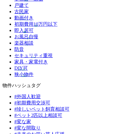
戸建て
古民家
動画付き
初期費用10万円以下
即入居可
お風呂自慢
楽器相談
防音
セキュリティ重視
家具・家電付き
DIY可
狭小物件
物件ハッシュタグ
#外国人歓迎
#初期費用交渉可
#珍しいペット飼育相談可
#ペット2匹以上相談可
#変な家
#変な間取り