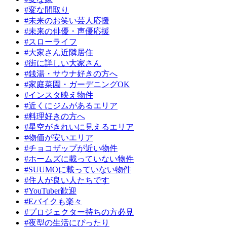
#変な間取り
#未来のお笑い芸人応援
#未来の俳優・声優応援
#スローライフ
#大家さん近隣居住
#街に詳しい大家さん
#銭湯・サウナ好きの方へ
#家庭菜園・ガーデニングOK
#インスタ映え物件
#近くにジムがあるエリア
#料理好きの方へ
#星空がきれいに見えるエリア
#物価が安いエリア
#チョコザップが近い物件
#ホームズに載っていない物件
#SUUMOに載っていない物件
#住人が良い人たちです
#YouTuber歓迎
#Eバイクも楽々
#プロジェクター持ちの方必見
#夜型の生活にぴったり