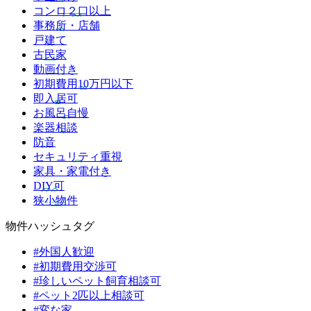
コンロ２口以上
事務所・店舗
戸建て
古民家
動画付き
初期費用10万円以下
即入居可
お風呂自慢
楽器相談
防音
セキュリティ重視
家具・家電付き
DIY可
狭小物件
物件ハッシュタグ
#外国人歓迎
#初期費用交渉可
#珍しいペット飼育相談可
#ペット2匹以上相談可
#変な家