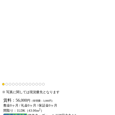
※ 写真に関しては現況優先となります
賃料：56,000
円
（管理費：3,000円）
敷金0ヶ月
/
礼金0ヶ月
/
保証金0ヶ月
2
間取り：1LDK（43.06m
）