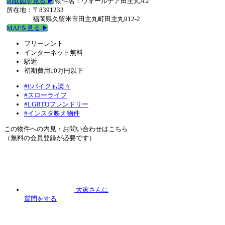
間取図を見る ▶︎
物件名：ヴォールデア田主丸A 2
所在地：〒8391233
福岡県久留米市田主丸町田主丸912-2
MAPを見る ▶︎
フリーレント
インターネット無料
駅近
初期費用10万円以下
#Eバイクも楽々
#スローライフ
#LGBTQフレンドリー
#インスタ映え物件
この物件への内見・お問い合わせはこちら
（無料の会員登録が必要です）
大家さんに
質問
をする