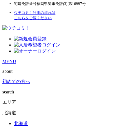
宅建免許番号
福岡県知事免許(3) 第16997号
ウチコミ！利用の流れは
こちらをご覧ください
MENU
about
初めての方へ
search
エリア
北海道
北海道