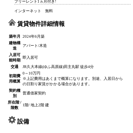
フリーレント1ヵ月付き!
インターネット 無料
賃貸物件詳細情報
築年月
2024年6月築
建物構
アパート/木造
造
入居可
即入居可
能時期
交通
JR久大本線(ゆふ高原線)田主丸駅 徒歩4分
0～10万円
初期費
※上記費用はあくまで概算になります。別途、入居日から
用概算
の日割り家賃がかかる場合があります。
契約種
普通借家契約
別
所在階 /
1階/ 地上2階 建
階数
設備