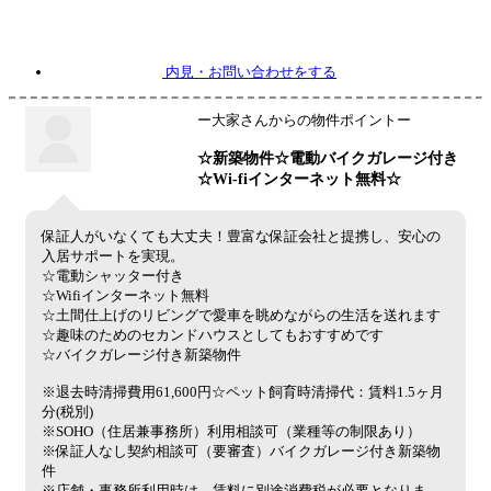
内見
・お問い合わせをする
ー大家さんからの物件ポイントー
☆新築物件☆電動バイクガレージ付き
☆Wi-fiインターネット無料☆
保証人がいなくても大丈夫！豊富な保証会社と提携し、安心の
入居サポートを実現。
☆電動シャッター付き
☆Wifiインターネット無料
☆土間仕上げのリビングで愛車を眺めながらの生活を送れます
☆趣味のためのセカンドハウスとしてもおすすめです
☆バイクガレージ付き新築物件
※退去時清掃費用61,600円☆ペット飼育時清掃代：賃料1.5ヶ月
分(税別)
※SOHO（住居兼事務所）利用相談可（業種等の制限あり）
※保証人なし契約相談可（要審査）バイクガレージ付き新築物
件
※店舗・事務所利用時は、賃料に別途消費税が必要となりま