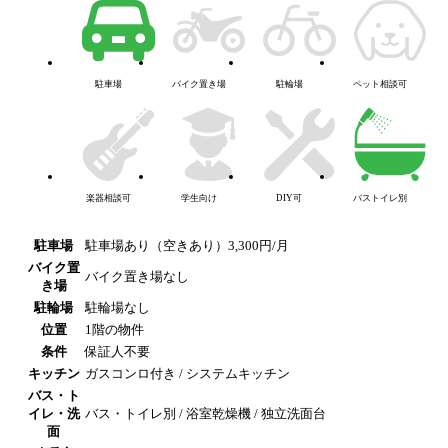
駐車場
バイク置き場
駐輪場
ペット相談可
楽器相談可
学生向け
DIY可
バストイレ別
駐車場
駐車場あり（空きあり）3,300円/月
バイク置
バイク置き場なし
き場
駐輪場
駐輪場なし
位置
1階の物件
条件
保証人不要
キッチン
ガスコンロ付き / システムキッチン
バス・ト
イレ・洗
バス・トイレ別 / 浴室乾燥機 / 独立洗面台
面