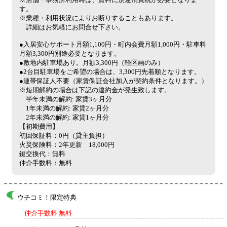
す。
※業種・利用状況によりお断りすることもあります。
詳細はお気軽にお問合せ下さい。
●入居安心サポート月額1,100円・町内会費月額1,000円・駐車料
月額3,300円別途必要となります。
●敷地内駐車場あり。月額3,300円（軽区画のみ）
●2台目駐車場をご希望の場合は、3,300円先着順となります。
●連帯保証人不要（家賃保証会社加入が契約条件となります。）
※短期解約の場合は下記の違約金が発生致します。
半年未満の解約: 家賃3ヶ月分
1年未満の解約: 家賃2ヶ月分
2年未満の解約: 家賃1ヶ月分
【初期費用】
初回保証料：0円（貸主負担）
火災保険料：2年更新 18,000円
鍵交換代：無料
仲介手数料：無料
ウチコミ！限定特典
仲介手数料 無料