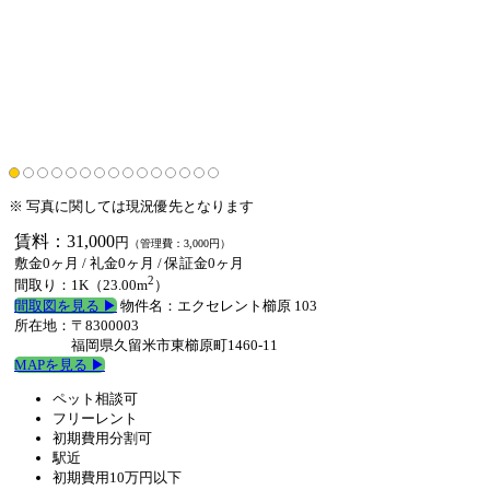
※ 写真に関しては現況優先となります
賃料：31,000
円
（管理費：3,000円）
敷金0ヶ月
/
礼金0ヶ月
/
保証金0ヶ月
2
間取り：1K（23.00m
）
間取図を見る ▶︎
物件名：エクセレント櫛原 103
所在地：〒8300003
福岡県久留米市東櫛原町1460-11
MAPを見る ▶︎
ペット相談可
フリーレント
初期費用分割可
駅近
初期費用10万円以下