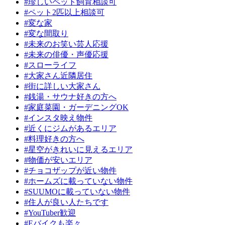
#珍しいペット飼育相談可
#ペット2匹以上相談可
#変な家
#変な間取り
#未来のお笑い芸人応援
#未来の俳優・声優応援
#スローライフ
#大家さん近隣居住
#街に詳しい大家さん
#銭湯・サウナ好きの方へ
#家庭菜園・ガーデニングOK
#インスタ映え物件
#近くにジムがあるエリア
#料理好きの方へ
#星空がきれいに見えるエリア
#物価が安いエリア
#チョコザップが近い物件
#ホームズに載っていない物件
#SUUMOに載っていない物件
#住人が良い人たちです
#YouTuber歓迎
#Eバイクも楽々