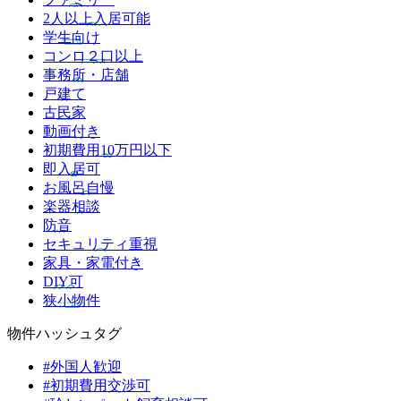
2人以上入居可能
学生向け
コンロ２口以上
事務所・店舗
戸建て
古民家
動画付き
初期費用10万円以下
即入居可
お風呂自慢
楽器相談
防音
セキュリティ重視
家具・家電付き
DIY可
狭小物件
物件ハッシュタグ
#外国人歓迎
#初期費用交渉可