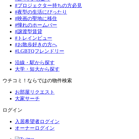
#プロジェクター持ちの方必見
#夜型の生活にぴったり
#映画の聖地に移住
#憧れのホームバー
#譲渡型賃貸
#トレインビュー
#お散歩好きの方へ
#LGBTQフレンドリー
沿線・駅から探す
大学・短大から探す
ウチコミ！ならではの物件検索
お部屋リクエスト
大家サーチ
ログイン
入居希望者ログイン
オーナーログイン