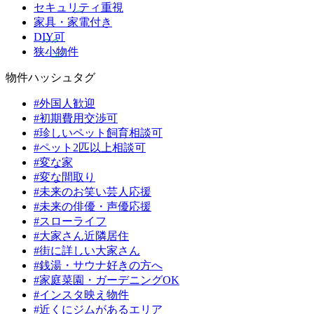
セキュリティ重視
家具・家電付き
DIY可
狭小物件
物件ハッシュタグ
#外国人歓迎
#初期費用交渉可
#珍しいペット飼育相談可
#ペット2匹以上相談可
#変な家
#変な間取り
#未来のお笑い芸人応援
#未来の俳優・声優応援
#スローライフ
#大家さん近隣居住
#街に詳しい大家さん
#銭湯・サウナ好きの方へ
#家庭菜園・ガーデニングOK
#インスタ映え物件
#近くにジムがあるエリア