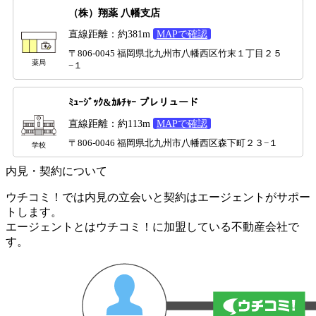
（株）翔薬 八幡支店
直線距離：約381m
MAPで確認
〒806-0045 福岡県北九州市八幡西区竹末１丁目２５
薬局
−１
ﾐｭｰｼﾞｯｸ&ｶﾙﾁｬｰ プレリュード
直線距離：約113m
MAPで確認
〒806-0046 福岡県北九州市八幡西区森下町２３−１
学校
内見・契約について
ウチコミ！では内見の立会いと契約はエージェントがサポー
トします。
エージェントとはウチコミ！に加盟している不動産会社で
す。