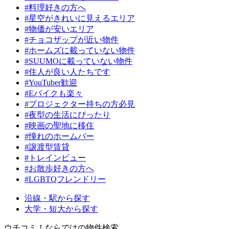
#料理好きの方へ
#星空がきれいに見えるエリア
#物価が安いエリア
#チョコザップが近い物件
#ホームズに載っていない物件
#SUUMOに載っていない物件
#住人が良い人たちです
#YouTuber歓迎
#Eバイクも楽々
#プロジェクター持ちの方必見
#夜型の生活にぴったり
#映画の聖地に移住
#憧れのホームバー
#譲渡型賃貸
#トレインビュー
#お散歩好きの方へ
#LGBTQフレンドリー
沿線・駅から探す
大学・短大から探す
ウチコミ！ならではの物件検索