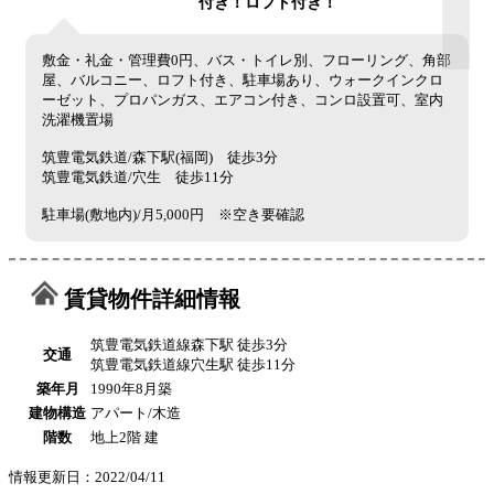
付き！ロフト付き！
敷金・礼金・管理費0円、バス・トイレ別、フローリング、角部
屋、バルコニー、ロフト付き、駐車場あり、ウォークインクロ
ーゼット、プロパンガス、エアコン付き、コンロ設置可、室内
洗濯機置場
筑豊電気鉄道/森下駅(福岡) 徒歩3分
筑豊電気鉄道/穴生 徒歩11分
駐車場(敷地内)/月5,000円 ※空き要確認
賃貸物件詳細情報
筑豊電気鉄道線森下駅 徒歩3分
交通
筑豊電気鉄道線穴生駅 徒歩11分
築年月
1990年8月築
建物構造
アパート/木造
階数
地上2階 建
情報更新日：2022/04/11