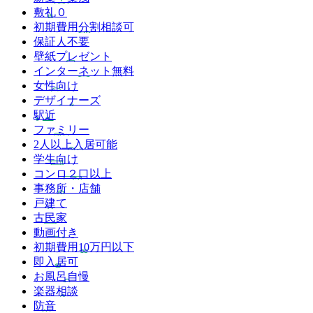
敷礼０
初期費用分割相談可
保証人不要
壁紙プレゼント
インターネット無料
女性向け
デザイナーズ
駅近
ファミリー
2人以上入居可能
学生向け
コンロ２口以上
事務所・店舗
戸建て
古民家
動画付き
初期費用10万円以下
即入居可
お風呂自慢
楽器相談
防音