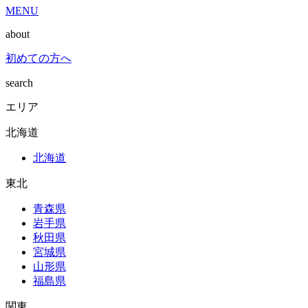
MENU
about
初めての方へ
search
エリア
北海道
北海道
東北
青森県
岩手県
秋田県
宮城県
山形県
福島県
関東