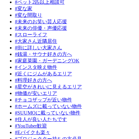
#ペット2匹以上相談可
#変な家
#変な間取り
#未来のお笑い芸人応援
#未来の俳優・声優応援
#スローライフ
#大家さん近隣居住
#街に詳しい大家さん
#銭湯・サウナ好きの方へ
#家庭菜園・ガーデニングOK
#インスタ映え物件
#近くにジムがあるエリア
#料理好きの方へ
#星空がきれいに見えるエリア
#物価が安いエリア
#チョコザップが近い物件
#ホームズに載っていない物件
#SUUMOに載っていない物件
#住人が良い人たちです
#YouTuber歓迎
#Eバイクも楽々
#プロジェクター持ちの方必見