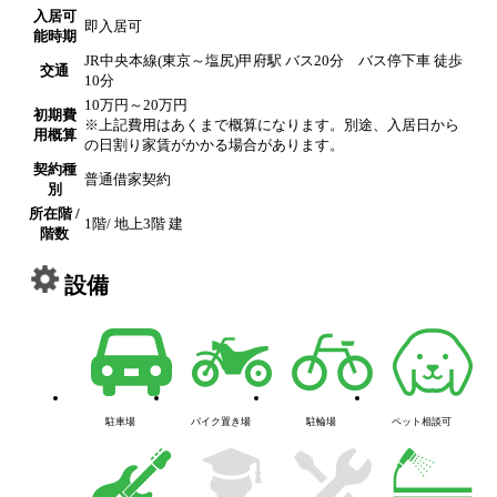
入居可
即入居可
能時期
JR中央本線(東京～塩尻)甲府駅 バス20分 バス停下車 徒歩
交通
10分
10万円～20万円
初期費
※上記費用はあくまで概算になります。別途、入居日から
用概算
の日割り家賃がかかる場合があります。
契約種
普通借家契約
別
所在階 /
1階/ 地上3階 建
階数
設備
駐車場
バイク置き場
駐輪場
ペット相談可