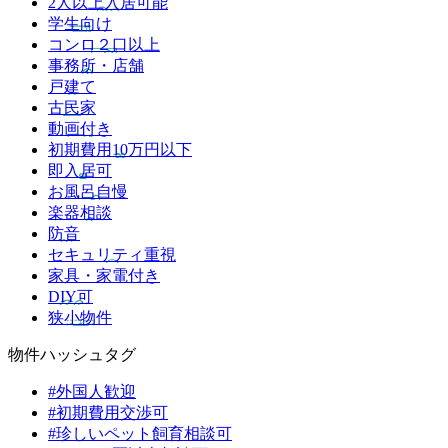
2人以上入居可能
学生向け
コンロ２口以上
事務所・店舗
戸建て
古民家
動画付き
初期費用10万円以下
即入居可
お風呂自慢
楽器相談
防音
セキュリティ重視
家具・家電付き
DIY可
狭小物件
物件ハッシュタグ
#外国人歓迎
#初期費用交渉可
#珍しいペット飼育相談可