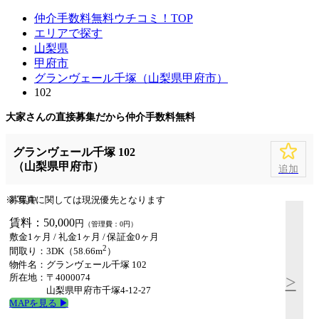
仲介手数料無料ウチコミ！TOP
エリアで探す
山梨県
甲府市
グランヴェール千塚（山梨県甲府市）
102
大家さんの直接募集だから
仲介手数料無料
グランヴェール千塚 102
（山梨県甲府市）
追加
※ 写真に関しては現況優先となります
募集中
賃料：50,000
円
（管理費：0円）
敷金1ヶ月 / 礼金1ヶ月 /
保証金0ヶ月
2
間取り：3DK（58.66m
）
物件名：グランヴェール千塚 102
所在地：〒4000074
>
山梨県甲府市千塚4-12-27
MAPを見る ▶︎