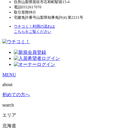
住所
山梨県笛吹市石和町駅前15-4
電話
0552617070
取引形態
仲介
宅建免許番号
山梨県知事免許(4) 第2221号
ウチコミ！利用の流れは
こちらをご覧ください
MENU
about
初めての方へ
search
エリア
北海道