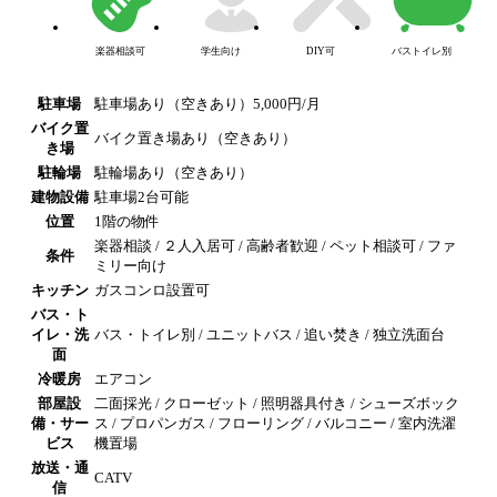
楽器相談可
学生向け
DIY可
バストイレ別
駐車場
駐車場あり（空きあり）5,000円/月
バイク置
バイク置き場あり（空きあり）
き場
駐輪場
駐輪場あり（空きあり）
建物設備
駐車場2台可能
位置
1階の物件
楽器相談 / ２人入居可 / 高齢者歓迎 / ペット相談可 / ファ
条件
ミリー向け
キッチン
ガスコンロ設置可
バス・ト
イレ・洗
バス・トイレ別 / ユニットバス / 追い焚き / 独立洗面台
面
冷暖房
エアコン
部屋設
二面採光 / クローゼット / 照明器具付き / シューズボック
備・サー
ス / プロパンガス / フローリング / バルコニー / 室内洗濯
ビス
機置場
放送・通
CATV
信