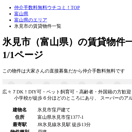
仲介手数料無料ウチコミ！TOP
富山県
富山県のエリア
氷見市の賃貸物件一覧
氷見市（富山県）
の賃貸物件
1/1ページ
この物件は大家さんの直接募集だから
仲介手数料無料
です
広々７DK！DIY可・ペット飼育可・高齢者・外国籍の方歓迎
小学校が徒歩６分ほどのところにあり、 スーパーのア
建物名
氷見市窪戸建て
住所
富山県氷見市窪1377-1
最寄駅
JR氷見線氷見駅 徒歩13分
物件種別
戸建