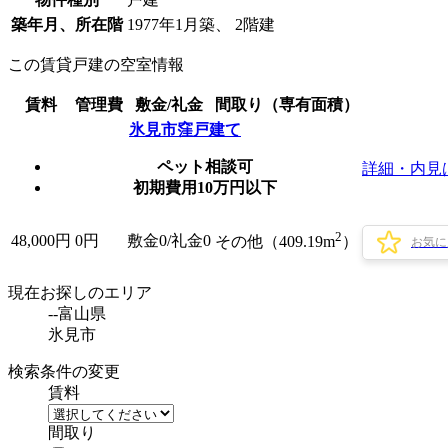
築年月、所在階
1977年1月築、 2階建
この賃貸戸建の空室情報
賃料
管理費
敷金/礼金
間取り（専有面積）
氷見市窪戸建て
ペット相談可
詳細・内見
初期費用10万円以下
2
48,000
円
0円
敷金0
/
礼金0
その他（409.19m
）
お気に
現在お探しのエリア
--富山県
氷見市
検索条件の変更
賃料
間取り