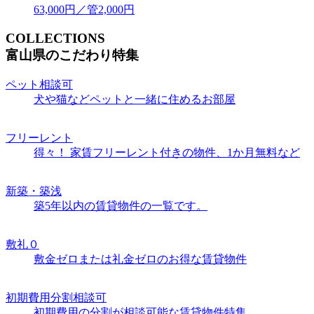
63,000
円／管2,000円
COLLECTIONS
富山県のこだわり特集
ペット相談可
犬や猫などペットと一緒に住めるお部屋
フリーレント
得々！ 家賃フリーレント付きの物件、1か月無料など
新築・築浅
築5年以内の賃貸物件の一覧です。
敷礼０
敷金ゼロまたは礼金ゼロのお得な賃貸物件
初期費用分割相談可
初期費用の分割が相談可能な賃貸物件特集