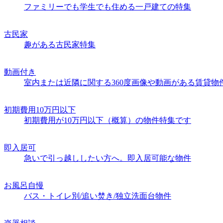
ファミリーでも学生でも住める一戸建ての特集
古民家
趣がある古民家特集
動画付き
室内または近隣に関する360度画像や動画がある賃貸物
初期費用10万円以下
初期費用が10万円以下（概算）の物件特集です
即入居可
急いで引っ越ししたい方へ。即入居可能な物件
お風呂自慢
バス・トイレ別/追い焚き/独立洗面台物件