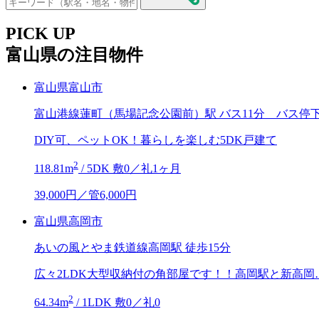
PICK UP
富山県の注目物件
富山県富山市
富山港線蓮町（馬場記念公園前）駅 バス11分 バス停下
DIY可、ペットOK！暮らしを楽しむ5DK戸建て
2
118.81m
/ 5DK 敷0／礼1ヶ月
39,000
円／管6,000円
富山県高岡市
あいの風とやま鉄道線高岡駅 徒歩15分
広々2LDK大型収納付の角部屋です！！高岡駅と新高岡
2
64.34m
/ 1LDK 敷0／礼0