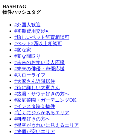
HASHTAG
物件ハッシュタグ
#外国人歓迎
#初期費用交渉可
#珍しいペット飼育相談可
#ペット2匹以上相談可
#変な家
#変な間取り
#未来のお笑い芸人応援
#未来の俳優・声優応援
#スローライフ
#大家さん近隣居住
#街に詳しい大家さん
#銭湯・サウナ好きの方へ
#家庭菜園・ガーデニングOK
#インスタ映え物件
#近くにジムがあるエリア
#料理好きの方へ
#星空がきれいに見えるエリア
#物価が安いエリア