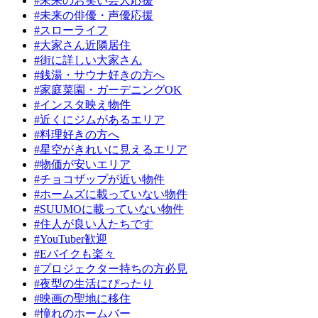
#未来のお笑い芸人応援
#未来の俳優・声優応援
#スローライフ
#大家さん近隣居住
#街に詳しい大家さん
#銭湯・サウナ好きの方へ
#家庭菜園・ガーデニングOK
#インスタ映え物件
#近くにジムがあるエリア
#料理好きの方へ
#星空がきれいに見えるエリア
#物価が安いエリア
#チョコザップが近い物件
#ホームズに載っていない物件
#SUUMOに載っていない物件
#住人が良い人たちです
#YouTuber歓迎
#Eバイクも楽々
#プロジェクター持ちの方必見
#夜型の生活にぴったり
#映画の聖地に移住
#憧れのホームバー