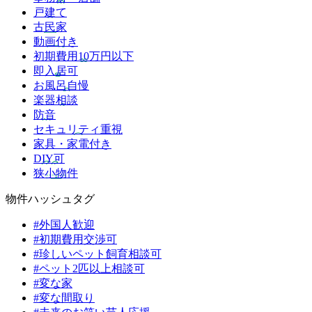
戸建て
古民家
動画付き
初期費用10万円以下
即入居可
お風呂自慢
楽器相談
防音
セキュリティ重視
家具・家電付き
DIY可
狭小物件
物件ハッシュタグ
#外国人歓迎
#初期費用交渉可
#珍しいペット飼育相談可
#ペット2匹以上相談可
#変な家
#変な間取り