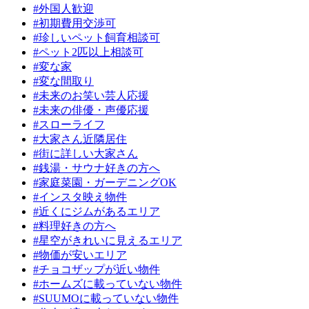
#外国人歓迎
#初期費用交渉可
#珍しいペット飼育相談可
#ペット2匹以上相談可
#変な家
#変な間取り
#未来のお笑い芸人応援
#未来の俳優・声優応援
#スローライフ
#大家さん近隣居住
#街に詳しい大家さん
#銭湯・サウナ好きの方へ
#家庭菜園・ガーデニングOK
#インスタ映え物件
#近くにジムがあるエリア
#料理好きの方へ
#星空がきれいに見えるエリア
#物価が安いエリア
#チョコザップが近い物件
#ホームズに載っていない物件
#SUUMOに載っていない物件