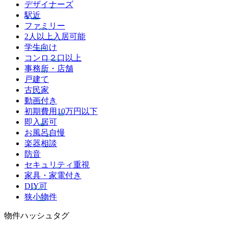
デザイナーズ
駅近
ファミリー
2人以上入居可能
学生向け
コンロ２口以上
事務所・店舗
戸建て
古民家
動画付き
初期費用10万円以下
即入居可
お風呂自慢
楽器相談
防音
セキュリティ重視
家具・家電付き
DIY可
狭小物件
物件ハッシュタグ