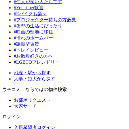
#住人が良い人たちです
#YouTuber歓迎
#Eバイクも楽々
#プロジェクター持ちの方必見
#夜型の生活にぴったり
#映画の聖地に移住
#憧れのホームバー
#譲渡型賃貸
#トレインビュー
#お散歩好きの方へ
#LGBTQフレンドリー
沿線・駅から探す
大学・短大から探す
ウチコミ！ならではの物件検索
お部屋リクエスト
大家サーチ
ログイン
入居希望者ログイン