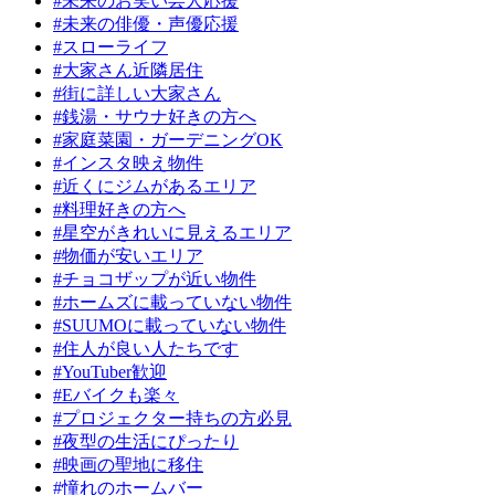
#未来のお笑い芸人応援
#未来の俳優・声優応援
#スローライフ
#大家さん近隣居住
#街に詳しい大家さん
#銭湯・サウナ好きの方へ
#家庭菜園・ガーデニングOK
#インスタ映え物件
#近くにジムがあるエリア
#料理好きの方へ
#星空がきれいに見えるエリア
#物価が安いエリア
#チョコザップが近い物件
#ホームズに載っていない物件
#SUUMOに載っていない物件
#住人が良い人たちです
#YouTuber歓迎
#Eバイクも楽々
#プロジェクター持ちの方必見
#夜型の生活にぴったり
#映画の聖地に移住
#憧れのホームバー