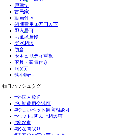
戸建て
古民家
動画付き
初期費用10万円以下
即入居可
お風呂自慢
楽器相談
防音
セキュリティ重視
家具・家電付き
DIY可
狭小物件
物件ハッシュタグ
#外国人歓迎
#初期費用交渉可
#珍しいペット飼育相談可
#ペット2匹以上相談可
#変な家
#変な間取り