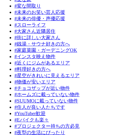
#変な間取り
#未来のお笑い芸人応援
#未来の俳優・声優応援
#スローライフ
#大家さん近隣居住
#街に詳しい大家さん
#銭湯・サウナ好きの方へ
#家庭菜園・ガーデニングOK
#インスタ映え物件
#近くにジムがあるエリア
#料理好きの方へ
#星空がきれいに見えるエリア
#物価が安いエリア
#チョコザップが近い物件
#ホームズに載っていない物件
#SUUMOに載っていない物件
#住人が良い人たちです
#YouTuber歓迎
#Eバイクも楽々
#プロジェクター持ちの方必見
#夜型の生活にぴったり