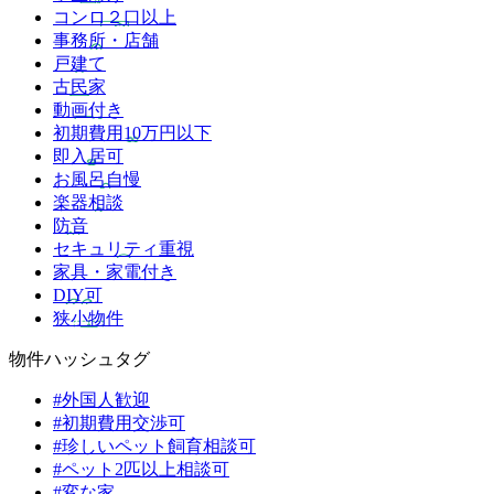
コンロ２口以上
事務所・店舗
戸建て
古民家
動画付き
初期費用10万円以下
即入居可
お風呂自慢
楽器相談
防音
セキュリティ重視
家具・家電付き
DIY可
狭小物件
物件ハッシュタグ
#外国人歓迎
#初期費用交渉可
#珍しいペット飼育相談可
#ペット2匹以上相談可
#変な家