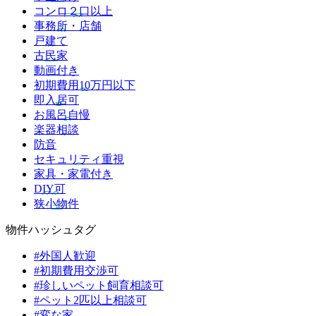
コンロ２口以上
事務所・店舗
戸建て
古民家
動画付き
初期費用10万円以下
即入居可
お風呂自慢
楽器相談
防音
セキュリティ重視
家具・家電付き
DIY可
狭小物件
物件ハッシュタグ
#外国人歓迎
#初期費用交渉可
#珍しいペット飼育相談可
#ペット2匹以上相談可
#変な家