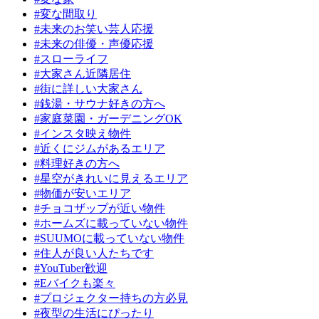
#変な間取り
#未来のお笑い芸人応援
#未来の俳優・声優応援
#スローライフ
#大家さん近隣居住
#街に詳しい大家さん
#銭湯・サウナ好きの方へ
#家庭菜園・ガーデニングOK
#インスタ映え物件
#近くにジムがあるエリア
#料理好きの方へ
#星空がきれいに見えるエリア
#物価が安いエリア
#チョコザップが近い物件
#ホームズに載っていない物件
#SUUMOに載っていない物件
#住人が良い人たちです
#YouTuber歓迎
#Eバイクも楽々
#プロジェクター持ちの方必見
#夜型の生活にぴったり