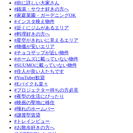
#街に詳しい大家さん
#銭湯・サウナ好きの方へ
#家庭菜園・ガーデニングOK
#インスタ映え物件
#近くにジムがあるエリア
#料理好きの方へ
#星空がきれいに見えるエリア
#物価が安いエリア
#チョコザップが近い物件
#ホームズに載っていない物件
#SUUMOに載っていない物件
#住人が良い人たちです
#YouTuber歓迎
#Eバイクも楽々
#プロジェクター持ちの方必見
#夜型の生活にぴったり
#映画の聖地に移住
#憧れのホームバー
#譲渡型賃貸
#トレインビュー
#お散歩好きの方へ