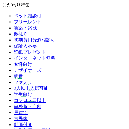
こだわり特集
ペット相談可
フリーレント
新築・築浅
敷礼０
初期費用分割相談可
保証人不要
壁紙プレゼント
インターネット無料
女性向け
デザイナーズ
駅近
ファミリー
2人以上入居可能
学生向け
コンロ２口以上
事務所・店舗
戸建て
古民家
動画付き