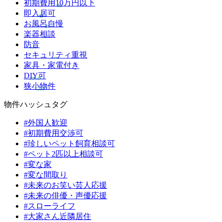
初期費用10万円以下
即入居可
お風呂自慢
楽器相談
防音
セキュリティ重視
家具・家電付き
DIY可
狭小物件
物件ハッシュタグ
#外国人歓迎
#初期費用交渉可
#珍しいペット飼育相談可
#ペット2匹以上相談可
#変な家
#変な間取り
#未来のお笑い芸人応援
#未来の俳優・声優応援
#スローライフ
#大家さん近隣居住