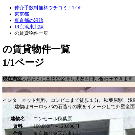
仲介手数料無料ウチコミ！TOP
東京都
東京都の沿線
JR京浜東北線
の賃貸物件一覧
の賃貸物件一覧
1/1ページ
現在満室
大家さんに直接空室待ち状況を問い合わせできます
インターネット無料。コンビニまで徒歩１分。秋葉原駅、浅
建物はヨーロッパの石造りの家をイメージして外壁全面
建物名
コンセール秋葉原
賃料
100,000円～120,000円
住所
東京都台東区台東1-1-12