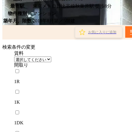
最寄駅
東京メトロ日比谷線秋葉原駅 徒歩8分
物件種別
マンション
築年月、階数
2018年8月築／5階建
お気に入りに追加
検索条件の変更
賃料
間取り
1R
1K
1DK