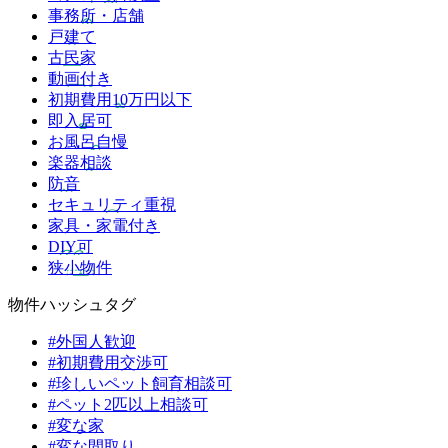
事務所・店舗
戸建て
古民家
動画付き
初期費用10万円以下
即入居可
お風呂自慢
楽器相談
防音
セキュリティ重視
家具・家電付き
DIY可
狭小物件
物件ハッシュタグ
#外国人歓迎
#初期費用交渉可
#珍しいペット飼育相談可
#ペット2匹以上相談可
#変な家
#変な間取り