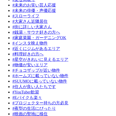
#未来のお笑い芸人応援
#未来の俳優・声優応援
#スローライフ
#大家さん近隣居住
#街に詳しい大家さん
#銭湯・サウナ好きの方へ
#家庭菜園・ガーデニングOK
#インスタ映え物件
#近くにジムがあるエリア
#料理好きの方へ
#星空がきれいに見えるエリア
#物価が安いエリア
#チョコザップが近い物件
#ホームズに載っていない物件
#SUUMOに載っていない物件
#住人が良い人たちです
#YouTuber歓迎
#Eバイクも楽々
#プロジェクター持ちの方必見
#夜型の生活にぴったり
#映画の聖地に移住