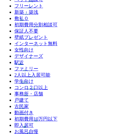
フリーレント
新築・築浅
敷礼０
初期費用分割相談可
保証人不要
壁紙プレゼント
インターネット無料
女性向け
デザイナーズ
駅近
ファミリー
2人以上入居可能
学生向け
コンロ２口以上
事務所・店舗
戸建て
古民家
動画付き
初期費用10万円以下
即入居可
お風呂自慢