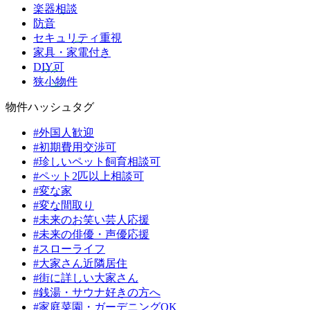
楽器相談
防音
セキュリティ重視
家具・家電付き
DIY可
狭小物件
物件ハッシュタグ
#外国人歓迎
#初期費用交渉可
#珍しいペット飼育相談可
#ペット2匹以上相談可
#変な家
#変な間取り
#未来のお笑い芸人応援
#未来の俳優・声優応援
#スローライフ
#大家さん近隣居住
#街に詳しい大家さん
#銭湯・サウナ好きの方へ
#家庭菜園・ガーデニングOK