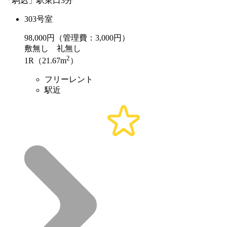
「駒込」駅東口3分
303号室
98,000
円（管理費：3,000円）
敷
無し
礼
無し
2
1R（21.67m
）
フリーレント
駅近