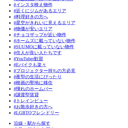
#インスタ映え物件
#近くにジムがあるエリア
#料理好きの方へ
#星空がきれいに見えるエリア
#物価が安いエリア
#チョコザップが近い物件
#ホームズに載っていない物件
#SUUMOに載っていない物件
#住人が良い人たちです
#YouTuber歓迎
#Eバイクも楽々
#プロジェクター持ちの方必見
#夜型の生活にぴったり
#映画の聖地に移住
#憧れのホームバー
#譲渡型賃貸
#トレインビュー
#お散歩好きの方へ
#LGBTQフレンドリー
沿線・駅から探す