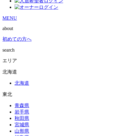
MENU
about
初めての方へ
search
エリア
北海道
北海道
東北
青森県
岩手県
秋田県
宮城県
山形県