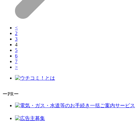
<
2
3
4
5
6
7
>
ーPRー