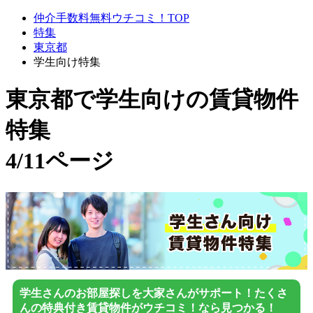
仲介手数料無料ウチコミ！TOP
特集
東京都
学生向け特集
東京都で学生向け
の賃貸物件
特集
4/11ページ
学生さんのお部屋探しを大家さんがサポート！たくさ
んの特典付き賃貸物件がウチコミ！なら見つかる！