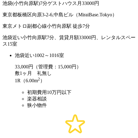
池袋(小竹向原駅)7分ゲストハウス月33000円
東京都板橋区向原3-2-6,中島ビル（MiraiBase.Tokyo）
東京メトロ副都心線小竹向原駅 徒歩7分
池袋近い小竹向原駅7分、賃貸月額33000円、レンタルスペー
ス15室
池袋近い1002～1016室
33,000
円（管理費：15,000円）
敷
1ヶ月
礼
無し
2
1R（6.00m
）
初期費用10万円以下
楽器相談
狭小物件