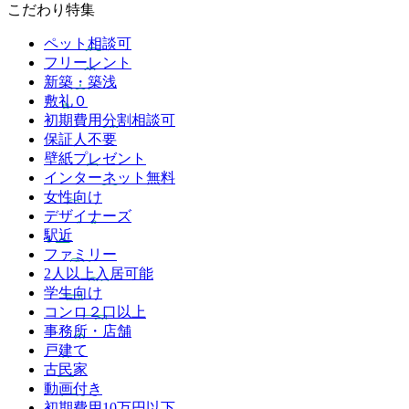
こだわり特集
ペット相談可
フリーレント
新築・築浅
敷礼０
初期費用分割相談可
保証人不要
壁紙プレゼント
インターネット無料
女性向け
デザイナーズ
駅近
ファミリー
2人以上入居可能
学生向け
コンロ２口以上
事務所・店舗
戸建て
古民家
動画付き
初期費用10万円以下