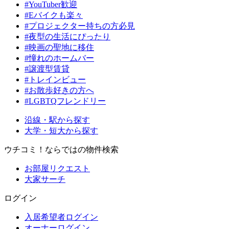
#YouTuber歓迎
#Eバイクも楽々
#プロジェクター持ちの方必見
#夜型の生活にぴったり
#映画の聖地に移住
#憧れのホームバー
#譲渡型賃貸
#トレインビュー
#お散歩好きの方へ
#LGBTQフレンドリー
沿線・駅から探す
大学・短大から探す
ウチコミ！ならではの物件検索
お部屋リクエスト
大家サーチ
ログイン
入居希望者ログイン
オーナーログイン