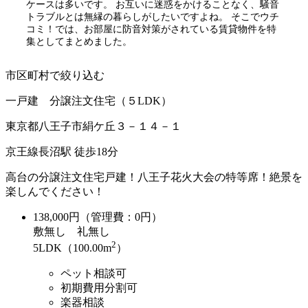
ケースは多いです。 お互いに迷惑をかけることなく、騒音
トラブルとは無縁の暮らしがしたいですよね。 そこでウチ
コミ！では、お部屋に防音対策がされている賃貸物件を特
集としてまとめました。
市区町村で絞り込む
一戸建 分譲注文住宅（５LDK）
東京都八王子市絹ケ丘３－１４－１
京王線長沼駅 徒歩18分
高台の分譲注文住宅戸建！八王子花火大会の特等席！絶景を
楽しんでください！
138,000
円（管理費：0円）
敷
無し
礼
無し
2
5LDK（100.00m
）
ペット相談可
初期費用分割可
楽器相談