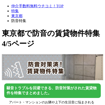
仲介手数料無料ウチコミ！TOP
特集
東京都
防音特集
東京都で防音
の賃貸物件特集
4/5ページ
騒音トラブルを回避できる、防音対策がされた賃貸物
件を特集でまとめました。
アパート・マンションのお隣や上下の生活音に悩まされる