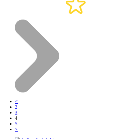
<
2
3
4
5
>