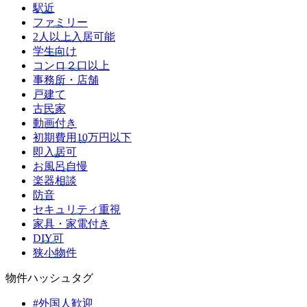
駅近
ファミリー
2人以上入居可能
学生向け
コンロ２口以上
事務所・店舗
戸建て
古民家
動画付き
初期費用10万円以下
即入居可
お風呂自慢
楽器相談
防音
セキュリティ重視
家具・家電付き
DIY可
狭小物件
物件ハッシュタグ
#外国人歓迎