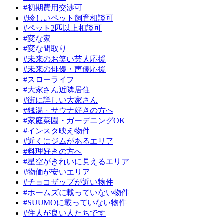
#初期費用交渉可
#珍しいペット飼育相談可
#ペット2匹以上相談可
#変な家
#変な間取り
#未来のお笑い芸人応援
#未来の俳優・声優応援
#スローライフ
#大家さん近隣居住
#街に詳しい大家さん
#銭湯・サウナ好きの方へ
#家庭菜園・ガーデニングOK
#インスタ映え物件
#近くにジムがあるエリア
#料理好きの方へ
#星空がきれいに見えるエリア
#物価が安いエリア
#チョコザップが近い物件
#ホームズに載っていない物件
#SUUMOに載っていない物件
#住人が良い人たちです