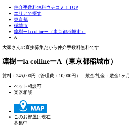
仲介手数料無料ウチコミ！TOP
エリアで探す
東京都
稲城市
凛樹ーla collineー（東京都稲城市）
A
大家さんの直接募集だから
仲介手数料無料
です
凛樹ーla collineーA（東京都稲城市）
賃料：
245,000
円（管理費：10,000円） 敷金/礼金：敷金1ヶ月/
ペット相談可
楽器相談
このお部屋は現在
募集中