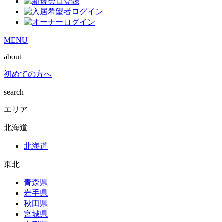
MENU
about
初めての方へ
search
エリア
北海道
北海道
東北
青森県
岩手県
秋田県
宮城県