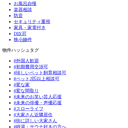
お風呂自慢
楽器相談
防音
セキュリティ重視
家具・家電付き
DIY可
狭小物件
物件ハッシュタグ
#外国人歓迎
#初期費用交渉可
#珍しいペット飼育相談可
#ペット2匹以上相談可
#変な家
#変な間取り
#未来のお笑い芸人応援
#未来の俳優・声優応援
#スローライフ
#大家さん近隣居住
#街に詳しい大家さん
#銭湯・サウナ好きの方へ