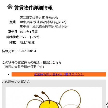
賃貸物件詳細情報
西武新宿線野方駅 徒歩10分
交通
JR中央線(快速)高円寺駅 徒歩14分
JR中央・総武線高円寺駅 徒歩14分
築年月
1973年1月築
建物構造
アパート/木造
階数
地上2階 建
情報更新日：2026/08/04
この物件の空室待ちの確認・相談はこちら
（無料の会員登録が必要です）
空室待ち問い合わせ（要ログイン）
この建物の大家さん