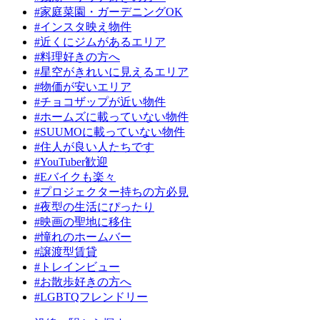
#家庭菜園・ガーデニングOK
#インスタ映え物件
#近くにジムがあるエリア
#料理好きの方へ
#星空がきれいに見えるエリア
#物価が安いエリア
#チョコザップが近い物件
#ホームズに載っていない物件
#SUUMOに載っていない物件
#住人が良い人たちです
#YouTuber歓迎
#Eバイクも楽々
#プロジェクター持ちの方必見
#夜型の生活にぴったり
#映画の聖地に移住
#憧れのホームバー
#譲渡型賃貸
#トレインビュー
#お散歩好きの方へ
#LGBTQフレンドリー