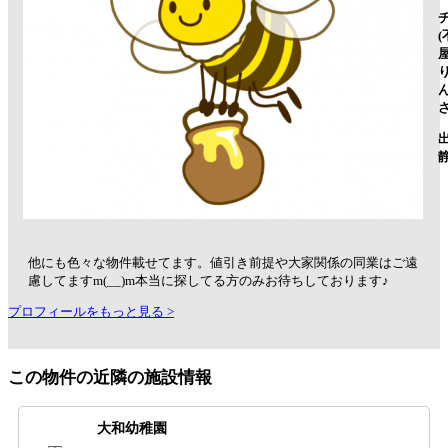
ん
他にも色々な物件載せてます。値引き前提や大家関係の同業はご遠
慮してますm(__)m本当に探してる方のみお待ちしております♪
プロフィールをもっと見る >
この物件の近隣の施設情報
大和幼稚園