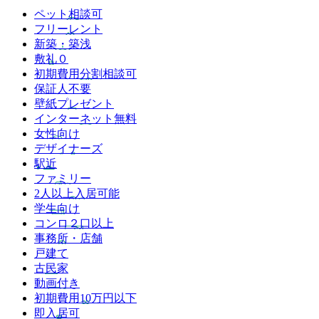
ペット相談可
フリーレント
新築・築浅
敷礼０
初期費用分割相談可
保証人不要
壁紙プレゼント
インターネット無料
女性向け
デザイナーズ
駅近
ファミリー
2人以上入居可能
学生向け
コンロ２口以上
事務所・店舗
戸建て
古民家
動画付き
初期費用10万円以下
即入居可