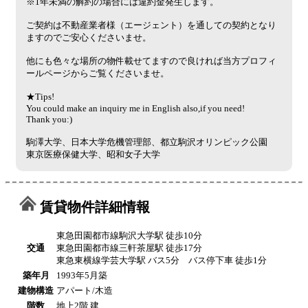
※1年未満の解約の場合には違約金発生します。
ご契約は不動産業者様（エージェント）を通しての契約となり
ますのでご安心くださいませ。
他にも色々な場所の物件載せてますので良ければ当方プロフィ
ールページからご覧くださいませ。
★Tips!
You could make an inquiry me in English also,if you need!
Thank you:)
駒澤大学、日本大学危機管理部、都立駒沢オリンピック公園
東京医療保健大学、昭和女子大学
賃貸物件詳細情報
東急田園都市線駒沢大学駅 徒歩10分
交通
東急田園都市線三軒茶屋駅 徒歩17分
東急東横線学芸大学駅 バス5分 バス停下車 徒歩1分
築年月
1993年5月築
建物構造
アパート/木造
階数
地上2階 建