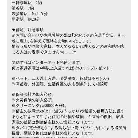
三軒茶屋駅 2約
渋谷駅 7約
表参道駅 約１０分
新宿駅 約20分
★補足、注意事項
※お問い合わせや内見希望の際は｢おおよその入居予定日、引っ
越し理由｣を添えて連絡をお願いいたします。
情報収集や同業大家様、本人でなない代理人などの違和感を感
じる人はお返事できませんm(＿＿)m
契約すればインターネット光使えます。
何と家具家電は4年以上入居すればそのままプレゼント！
※ペット、二人以上入居、楽器演奏、転貸は不可(-人-)
※高齢者、外国籍、生活保護の人も別条件にて相談可
※保証会社の加入必須。
※火災保険の加入必須。
※クリーニング代38000円+税。
※借主の故意(わざと)・過失(うっかり)や通常の使用方法に反す
るなどによって生じた住宅の汚損や破損、キズ等の復旧、家具
家電の破損は別途借主様のご負担となります。
※タバコ(電子含む)による落ちない匂いやヤニ汚れによる追加清
掃費、壁紙交換代は借主様の負担となります。