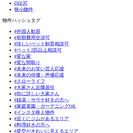
DIY可
狭小物件
物件ハッシュタグ
#外国人歓迎
#初期費用交渉可
#珍しいペット飼育相談可
#ペット2匹以上相談可
#変な家
#変な間取り
#未来のお笑い芸人応援
#未来の俳優・声優応援
#スローライフ
#大家さん近隣居住
#街に詳しい大家さん
#銭湯・サウナ好きの方へ
#家庭菜園・ガーデニングOK
#インスタ映え物件
#近くにジムがあるエリア
#料理好きの方へ
#星空がきれいに見えるエリア