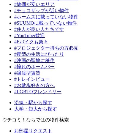
#物価が安いエリア
#チョコザップが近い物件
#ホームズに載っていない物件
#SUUMOに載っていない物件
#住人が良い人たちです
#YouTuber歓迎
#Eバイクも楽々
#プロジェクター持ちの方必見
#夜型の生活にぴったり
#映画の聖地に移住
#憧れのホームバー
#譲渡型賃貸
#トレインビュー
#お散歩好きの方へ
#LGBTQフレンドリー
沿線・駅から探す
大学・短大から探す
ウチコミ！ならではの物件検索
お部屋リクエスト