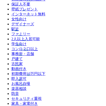
保証人不要
壁紙プレゼント
インターネット無料
女性向け
デザイナーズ
駅近
ファミリー
2人以上入居可能
学生向け
コンロ２口以上
事務所・店舗
戸建て
古民家
動画付き
初期費用10万円以下
即入居可
お風呂自慢
楽器相談
防音
セキュリティ重視
家具・家電付き