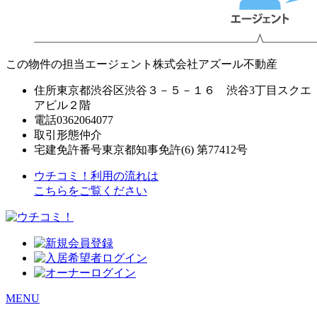
この物件の担当エージェント
株式会社アズール不動産
住所
東京都渋谷区渋谷３－５－１６ 渋谷3丁目スクエ
アビル２階
電話
0362064077
取引形態
仲介
宅建免許番号
東京都知事免許(6) 第77412号
ウチコミ！利用の流れは
こちらをご覧ください
MENU