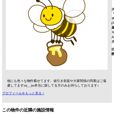
ん
他にも色々な物件載せてます。値引き前提や大家関係の同業はご遠
慮してますm(__)m本当に探してる方のみお待ちしております♪
プロフィールをもっと見る >
この物件の近隣の施設情報