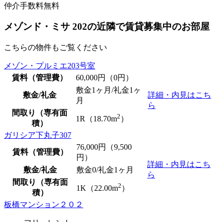
仲介手数料無料
メゾンド・ミサ 202の近隣で賃貸募集中のお部屋
こちらの物件もご覧ください
メゾン・プルミエ203号室
賃料（管理費）
60,000
円（0円）
敷金1ヶ月/礼金1ヶ
敷金/礼金
詳細・内見はこち
月
ら
間取り（専有面
2
1R（18.70m
）
積）
ガリシア下丸子307
76,000
円（9,500
賃料（管理費）
円）
詳細・内見はこち
敷金/礼金
敷金0
/礼金1ヶ月
ら
間取り（専有面
2
1K（22.00m
）
積）
板橋マンション２０２