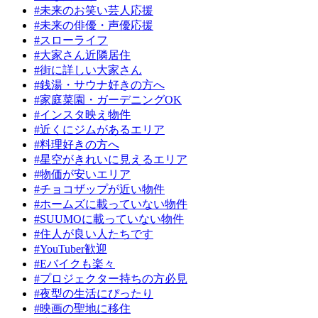
#未来のお笑い芸人応援
#未来の俳優・声優応援
#スローライフ
#大家さん近隣居住
#街に詳しい大家さん
#銭湯・サウナ好きの方へ
#家庭菜園・ガーデニングOK
#インスタ映え物件
#近くにジムがあるエリア
#料理好きの方へ
#星空がきれいに見えるエリア
#物価が安いエリア
#チョコザップが近い物件
#ホームズに載っていない物件
#SUUMOに載っていない物件
#住人が良い人たちです
#YouTuber歓迎
#Eバイクも楽々
#プロジェクター持ちの方必見
#夜型の生活にぴったり
#映画の聖地に移住