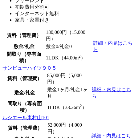
フリーレント
初期費用分割可
インターネット無料
家具・家電付き
180,000
円（15,000
賃料（管理費）
円）
詳細・内見はこち
敷金/礼金
敷金0
/
礼金0
ら
間取り（専有面
2
1LDK（44.00m
）
積）
サンビューハイツ９０５
85,000
円（5,000
賃料（管理費）
円）
敷金1ヶ月/礼金1ヶ
詳細・内見はこち
敷金/礼金
月
ら
間取り（専有面
2
1LDK（33.26m
）
積）
ルシエール東村山101
52,000
円（4,000
賃料（管理費）
円）
詳細・内見はこち