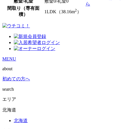
敷金/礼金
敷金0
/
礼金0
ら
間取り（専有面
2
1LDK（38.16m
）
積）
MENU
about
初めての方へ
search
エリア
北海道
北海道