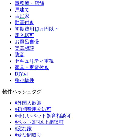
事務所・店舗
戸建て
古民家
動画付き
初期費用10万円以下
即入居可
お風呂自慢
楽器相談
防音
セキュリティ重視
家具・家電付き
DIY可
狭小物件
物件ハッシュタグ
#外国人歓迎
#初期費用交渉可
#珍しいペット飼育相談可
#ペット2匹以上相談可
#変な家
#変な間取り