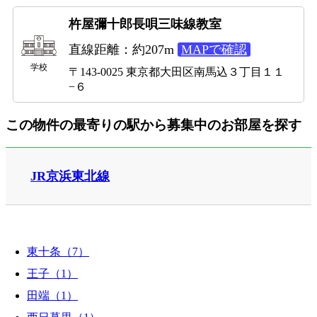
杵屋彌十郎長唄三味線教室
直線距離：約207m
MAPで確認
学校
〒143-0025 東京都大田区南馬込３丁目１１
−６
この物件の最寄りの駅から募集中のお部屋を探す
JR京浜東北線
東十条（7）
王子（1）
田端（1）