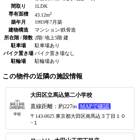
間取り
1LDK
2
専有面積
43.12m
築年月
1993年7月築
建物構造
マンション/鉄骨造
所在階 / 階数
2階/ 地上5階 建
駐車場
駐車場あり
バイク置き場
バイク置き場なし
駐輪場
駐輪場あり
この物件の近隣の施設情報
大田区立馬込第二小学校
直線距離：約227m
MAPで確認
学校
〒143-0025 東京都大田区南馬込３丁目１０
−１