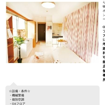
5
☆設備・条件☆
・機械警備
・個別空調
・OAフロア