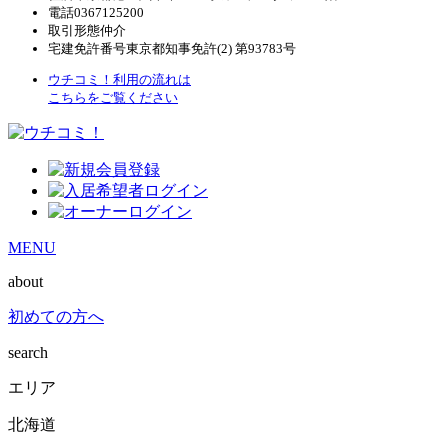
電話
0367125200
取引形態
仲介
宅建免許番号
東京都知事免許(2) 第93783号
ウチコミ！利用の流れは
こちらをご覧ください
MENU
about
初めての方へ
search
エリア
北海道