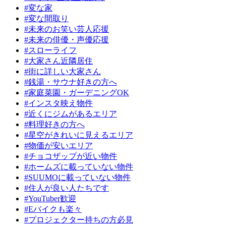
#変な家
#変な間取り
#未来のお笑い芸人応援
#未来の俳優・声優応援
#スローライフ
#大家さん近隣居住
#街に詳しい大家さん
#銭湯・サウナ好きの方へ
#家庭菜園・ガーデニングOK
#インスタ映え物件
#近くにジムがあるエリア
#料理好きの方へ
#星空がきれいに見えるエリア
#物価が安いエリア
#チョコザップが近い物件
#ホームズに載っていない物件
#SUUMOに載っていない物件
#住人が良い人たちです
#YouTuber歓迎
#Eバイクも楽々
#プロジェクター持ちの方必見