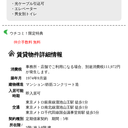
・光ケーブル引込可
・エレベーター
・男女別トイレ
ウチコミ！限定特典
仲介手数料 無料
賃貸物件詳細情報
事務所・店舗でご利用になる場合、別途消費税111,972円
消費税
が発生します。
築年月
1974年9月築
建物構造
マンション/鉄筋コンクリート造
入居可能
即入居可
時期
東京メトロ銀座線溜池山王駅 徒歩1分
交通
東京メトロ南北線溜池山王駅 徒歩1分
東京メトロ千代田線国会議事堂前駅 徒歩5分
契約種別
定期借家契約 期間：5年
所在階 /
5階/ 地上8階 建