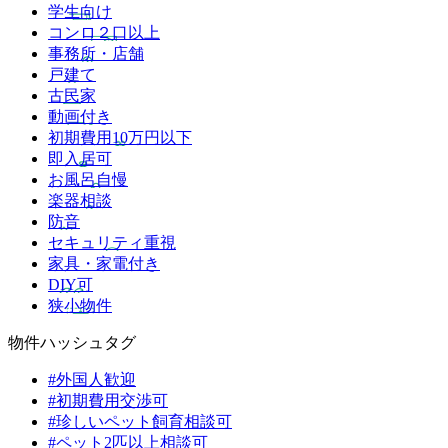
学生向け
コンロ２口以上
事務所・店舗
戸建て
古民家
動画付き
初期費用10万円以下
即入居可
お風呂自慢
楽器相談
防音
セキュリティ重視
家具・家電付き
DIY可
狭小物件
物件ハッシュタグ
#外国人歓迎
#初期費用交渉可
#珍しいペット飼育相談可
#ペット2匹以上相談可