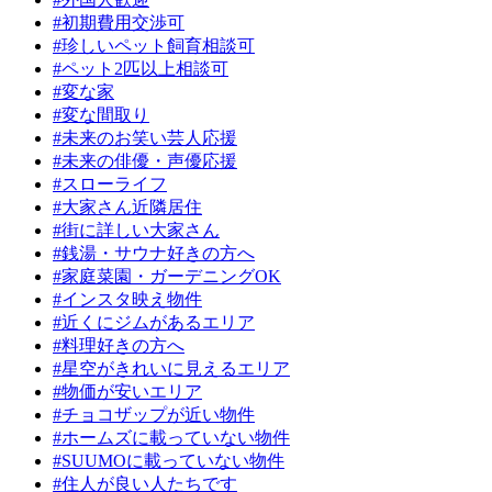
#初期費用交渉可
#珍しいペット飼育相談可
#ペット2匹以上相談可
#変な家
#変な間取り
#未来のお笑い芸人応援
#未来の俳優・声優応援
#スローライフ
#大家さん近隣居住
#街に詳しい大家さん
#銭湯・サウナ好きの方へ
#家庭菜園・ガーデニングOK
#インスタ映え物件
#近くにジムがあるエリア
#料理好きの方へ
#星空がきれいに見えるエリア
#物価が安いエリア
#チョコザップが近い物件
#ホームズに載っていない物件
#SUUMOに載っていない物件
#住人が良い人たちです