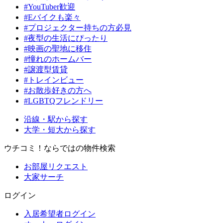
#YouTuber歓迎
#Eバイクも楽々
#プロジェクター持ちの方必見
#夜型の生活にぴったり
#映画の聖地に移住
#憧れのホームバー
#譲渡型賃貸
#トレインビュー
#お散歩好きの方へ
#LGBTQフレンドリー
沿線・駅から探す
大学・短大から探す
ウチコミ！ならではの物件検索
お部屋リクエスト
大家サーチ
ログイン
入居希望者ログイン