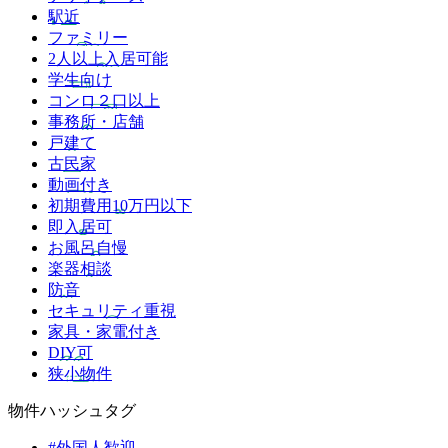
駅近
ファミリー
2人以上入居可能
学生向け
コンロ２口以上
事務所・店舗
戸建て
古民家
動画付き
初期費用10万円以下
即入居可
お風呂自慢
楽器相談
防音
セキュリティ重視
家具・家電付き
DIY可
狭小物件
物件ハッシュタグ
#外国人歓迎