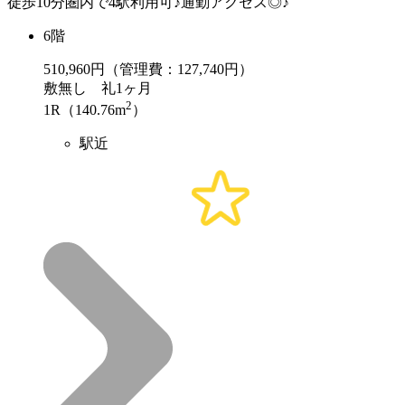
徒歩10分圏内で4駅利用可♪通勤アクセス◎♪
6階
510,960
円（管理費：127,740円）
敷
無し
礼
1ヶ月
2
1R（140.76m
）
駅近