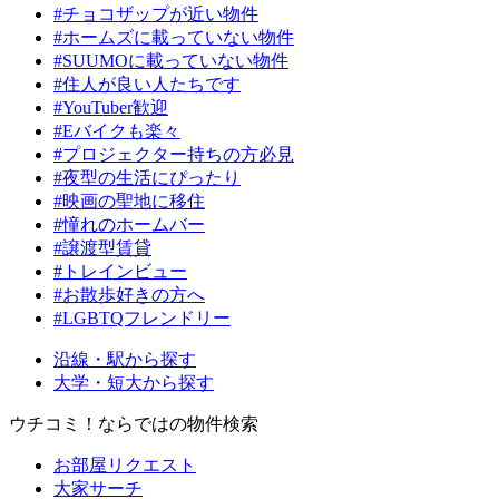
#チョコザップが近い物件
#ホームズに載っていない物件
#SUUMOに載っていない物件
#住人が良い人たちです
#YouTuber歓迎
#Eバイクも楽々
#プロジェクター持ちの方必見
#夜型の生活にぴったり
#映画の聖地に移住
#憧れのホームバー
#譲渡型賃貸
#トレインビュー
#お散歩好きの方へ
#LGBTQフレンドリー
沿線・駅から探す
大学・短大から探す
ウチコミ！ならではの物件検索
お部屋リクエスト
大家サーチ