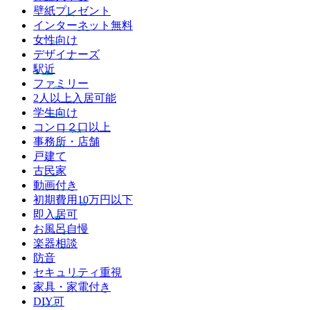
壁紙プレゼント
インターネット無料
女性向け
デザイナーズ
駅近
ファミリー
2人以上入居可能
学生向け
コンロ２口以上
事務所・店舗
戸建て
古民家
動画付き
初期費用10万円以下
即入居可
お風呂自慢
楽器相談
防音
セキュリティ重視
家具・家電付き
DIY可