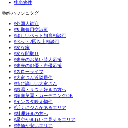
狭小物件
物件ハッシュタグ
#外国人歓迎
#初期費用交渉可
#珍しいペット飼育相談可
#ペット2匹以上相談可
#変な家
#変な間取り
#未来のお笑い芸人応援
#未来の俳優・声優応援
#スローライフ
#大家さん近隣居住
#街に詳しい大家さん
#銭湯・サウナ好きの方へ
#家庭菜園・ガーデニングOK
#インスタ映え物件
#近くにジムがあるエリア
#料理好きの方へ
#星空がきれいに見えるエリア
#物価が安いエリア