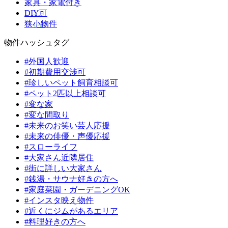
家具・家電付き
DIY可
狭小物件
物件ハッシュタグ
#外国人歓迎
#初期費用交渉可
#珍しいペット飼育相談可
#ペット2匹以上相談可
#変な家
#変な間取り
#未来のお笑い芸人応援
#未来の俳優・声優応援
#スローライフ
#大家さん近隣居住
#街に詳しい大家さん
#銭湯・サウナ好きの方へ
#家庭菜園・ガーデニングOK
#インスタ映え物件
#近くにジムがあるエリア
#料理好きの方へ