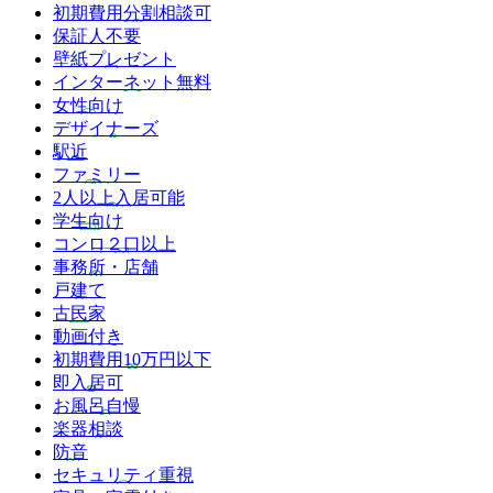
初期費用分割相談可
保証人不要
壁紙プレゼント
インターネット無料
女性向け
デザイナーズ
駅近
ファミリー
2人以上入居可能
学生向け
コンロ２口以上
事務所・店舗
戸建て
古民家
動画付き
初期費用10万円以下
即入居可
お風呂自慢
楽器相談
防音
セキュリティ重視