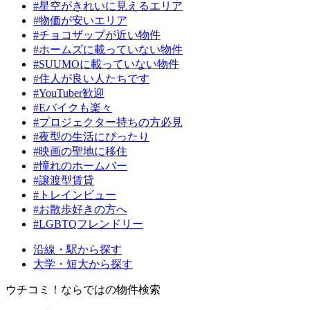
#星空がきれいに見えるエリア
#物価が安いエリア
#チョコザップが近い物件
#ホームズに載っていない物件
#SUUMOに載っていない物件
#住人が良い人たちです
#YouTuber歓迎
#Eバイクも楽々
#プロジェクター持ちの方必見
#夜型の生活にぴったり
#映画の聖地に移住
#憧れのホームバー
#譲渡型賃貸
#トレインビュー
#お散歩好きの方へ
#LGBTQフレンドリー
沿線・駅から探す
大学・短大から探す
ウチコミ！ならではの物件検索