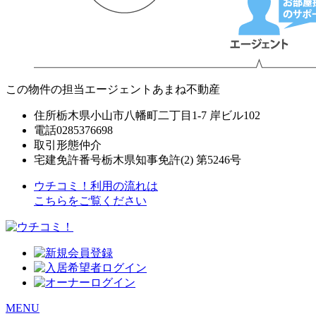
この物件の担当エージェント
あまね不動産
住所
栃木県小山市八幡町二丁目1-7 岸ビル102
電話
0285376698
取引形態
仲介
宅建免許番号
栃木県知事免許(2) 第5246号
ウチコミ！利用の流れは
こちらをご覧ください
MENU