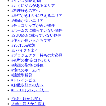
#インスタ映え物件
#近くにジムがあるエリア
#料理好きの方へ
#星空がきれいに見えるエリア
#物価が安いエリア
#チョコザップが近い物件
#ホームズに載っていない物件
#SUUMOに載っていない物件
#住人が良い人たちです
#YouTuber歓迎
#Eバイクも楽々
#プロジェクター持ちの方必見
#夜型の生活にぴったり
#映画の聖地に移住
#憧れのホームバー
#譲渡型賃貸
#トレインビュー
#お散歩好きの方へ
#LGBTQフレンドリー
沿線・駅から探す
大学・短大から探す