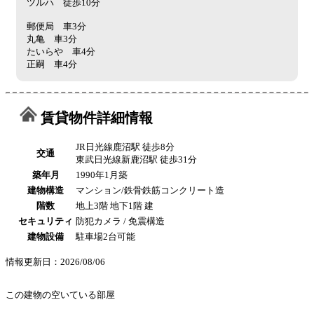
ツルハ 徒歩10分
郵便局 車3分
丸亀 車3分
たいらや 車4分
正嗣 車4分
賃貸物件詳細情報
JR日光線鹿沼駅 徒歩8分
交通
東武日光線新鹿沼駅 徒歩31分
築年月
1990年1月築
建物構造
マンション/鉄骨鉄筋コンクリート造
階数
地上3階 地下1階 建
セキュリティ
防犯カメラ / 免震構造
建物設備
駐車場2台可能
情報更新日：2026/08/06
この建物の空いている部屋