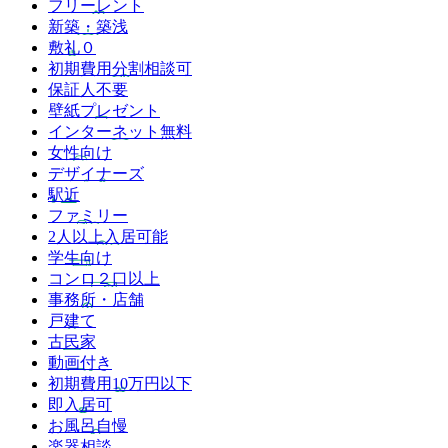
フリーレント
新築・築浅
敷礼０
初期費用分割相談可
保証人不要
壁紙プレゼント
インターネット無料
女性向け
デザイナーズ
駅近
ファミリー
2人以上入居可能
学生向け
コンロ２口以上
事務所・店舗
戸建て
古民家
動画付き
初期費用10万円以下
即入居可
お風呂自慢
楽器相談