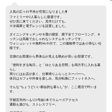
人気の広々41平米が空室になりました❣️
ファミリーや2人暮らしに最適です。
ぜひ見に来てください。見学だけでも。
※冷蔵庫と電子レンジを設置しました。
ダイニングキッチンや８畳の寝室、廊下全てフローリング、キ
ッチンは高級でおしゃれなシステムキッチンです。
ウォシュレットや無料Wi-Fi付で、この価格帯ではあり得ない仕
様です。
北側のお部屋から男体山が見える眺めが良いお部屋です。
「便利すぎる毎日」と「ゆとりある空間」を両方手に入れる暮
らし
周りにはお店が多く、仕事帰りふらっとスーパーへ。
休日はカフェや外食を楽しみ、気分転換にフィットネスへ。
そんな“ちょうどいい都会的な暮らし”が、ここ鹿沼で叶いま
す。
宇都宮市内へも123号線1本でスムーズアクセス
通勤も遊びも、ストレスフリー。