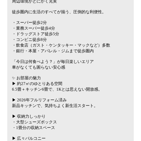
周辺環境がとにかく充実
徒歩圏内に生活のすべてが揃う、圧倒的な利便性。
・スーパー徒歩2分
・業務スーパー徒歩4分
・ドラッグストア徒歩5分
・コンビニ徒歩8分
・飲食店（ガスト・ケンタッキー・マックなど）多数
・銀行・本屋・アパレル・ジムまで徒歩圏内
「今日は何食べよう？」が毎日楽しいエリア
車がなくても困らない安心感
✨ お部屋の魅力
▶ 約27㎡のゆとりある空間
6.5畳＋キッチン6畳で、1Kとは思えない開放感。
▶ 2026年フルリフォーム済み
新品キッチンで、気持ちよく新生活スタート。
▶ 収納力しっかり
・大型シューズボックス
・1畳分の収納スペース
▶ 広々バルコニー