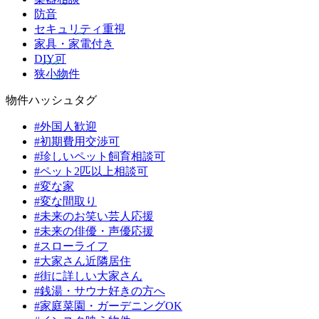
防音
セキュリティ重視
家具・家電付き
DIY可
狭小物件
物件ハッシュタグ
#外国人歓迎
#初期費用交渉可
#珍しいペット飼育相談可
#ペット2匹以上相談可
#変な家
#変な間取り
#未来のお笑い芸人応援
#未来の俳優・声優応援
#スローライフ
#大家さん近隣居住
#街に詳しい大家さん
#銭湯・サウナ好きの方へ
#家庭菜園・ガーデニングOK