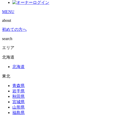
MENU
about
初めての方へ
search
エリア
北海道
北海道
東北
青森県
岩手県
秋田県
宮城県
山形県
福島県