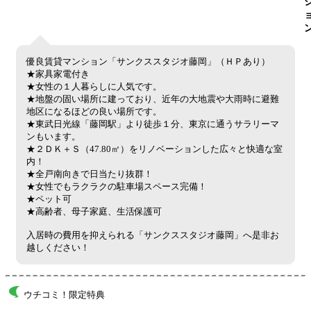
優良賃貸マンション「サンクススタジオ藤岡」（ＨＰあり）
★家具家電付き
★女性の１人暮らしに人気です。
★地盤の固い場所に建っており、近年の大地震や大雨時に避難
地区になるほどの良い場所です。
★東武日光線「藤岡駅」より徒歩１分、東京に通うサラリーマ
ンもいます。
★２ＤＫ＋Ｓ（47.80㎡）をリノベーションした広々と快適な室
内！
★全戸南向きで日当たり抜群！
★女性でもラクラクの駐車場スペース完備！
★ペット可
★高齢者、母子家庭、生活保護可
入居時の費用を抑えられる「サンクススタジオ藤岡」へ是非お
越しください！
ウチコミ！限定特典