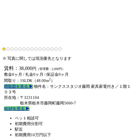
※ 写真に関しては現況優先となります
賃料：38,000
円
（管理費：2,000円）
敷金0ヶ月
/
礼金0ヶ月
/
保証金0ヶ月
2
間取り：1SLDK（48.00m
）
間取図を見る ▶︎
物件名：サンクススタジオ藤岡 家具家電付き／１階１
０３号
所在地：〒3231104
栃木県栃木市藤岡町藤岡5060-7
MAPを見る ▶︎
ペット相談可
初期費用分割可
駅近
初期費用10万円以下