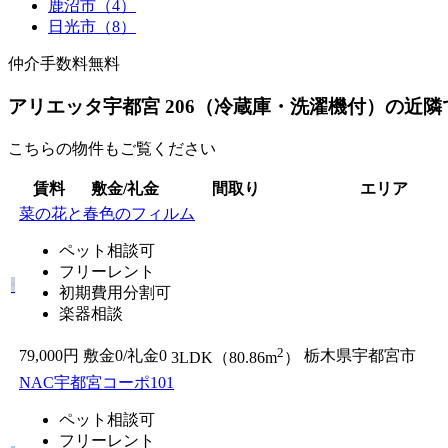
鹿沼市（4）
日光市（8）
仲介手数料無料
アリエッタ宇都宮 206（冷蔵庫・洗濯機付）の近
こちらの物件もご覧ください
賃料
敷金/礼金
間取り
エリア
菜の花と春色のフィルム
ペット相談可
フリーレント
初期費用分割可
楽器相談
2
79,000円
敷金0
/
礼金0
栃木県宇都宮市
3LDK（80.86m
）
NAC宇都宮コーポ101
ペット相談可
フリーレント