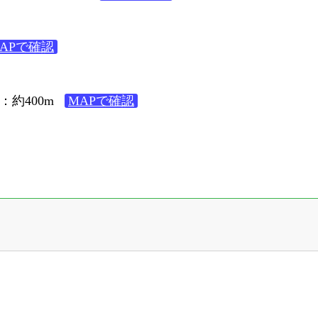
APで確認
６
：約400m
MAPで確認