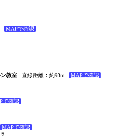
MAPで確認
２
９
ルン教室
直線距離：約93m
MAPで確認
０
APで確認
７
MAPで確認
５５