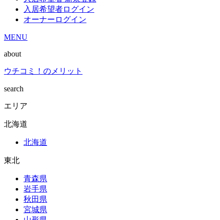
入居希望者ログイン
オーナーログイン
MENU
about
ウチコミ！のメリット
search
エリア
北海道
北海道
東北
青森県
岩手県
秋田県
宮城県
山形県