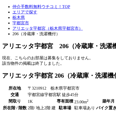
仲介手数料無料ウチコミ！TOP
エリアで探す
栃木県
宇都宮市
アリエッタ宇都宮（栃木県宇都宮市）
206（冷蔵庫・洗濯機付）
アリエッタ宇都宮 206（冷蔵庫・洗濯
現在、こちらのお部屋は募集をしておりません。
該当物件の掲載は終了しました。
アリエッタ宇都宮 206（冷蔵庫・洗濯
所在地
〒3210912 栃木県宇都宮市
交通
宇都宮線宇都宮駅 徒歩45分
2
間取り
専有面積
築年月
1K
23.00m
所在階 / 階数
2階/ 地上2階 建
駐車場
駐車場あり
バイク置