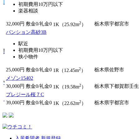
初期費用10万円以下
楽器相談
2
32,000円
敷金0
/
礼金0
栃木県宇都宮市
1K（25.92m
）
パンション高砂3B
駅近
初期費用10万円以下
狭小物件
2
25,000円
敷金0
/
礼金0
栃木県佐野市
1R（12.45m
）
メゾン15402
2
30,000円
敷金0
/
礼金0
栃木県下都賀郡壬生
1K（19.58m
）
プレジール桜７C
2
39,000円
敷金0
/
礼金0
栃木県宇都宮市
1K（22.62m
）
入居希望者 新規登録