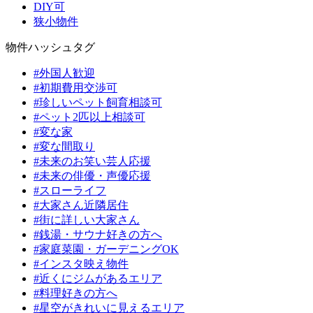
DIY可
狭小物件
物件ハッシュタグ
#外国人歓迎
#初期費用交渉可
#珍しいペット飼育相談可
#ペット2匹以上相談可
#変な家
#変な間取り
#未来のお笑い芸人応援
#未来の俳優・声優応援
#スローライフ
#大家さん近隣居住
#街に詳しい大家さん
#銭湯・サウナ好きの方へ
#家庭菜園・ガーデニングOK
#インスタ映え物件
#近くにジムがあるエリア
#料理好きの方へ
#星空がきれいに見えるエリア