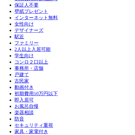
保証人不要
壁紙プレゼント
インターネット無料
女性向け
デザイナーズ
駅近
ファミリー
2人以上入居可能
学生向け
コンロ２口以上
事務所・店舗
戸建て
古民家
動画付き
初期費用10万円以下
即入居可
お風呂自慢
楽器相談
防音
セキュリティ重視
家具・家電付き