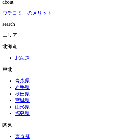
about
ウチコミ！のメリット
search
エリア
北海道
北海道
東北
青森県
岩手県
秋田県
宮城県
山形県
福島県
関東
東京都