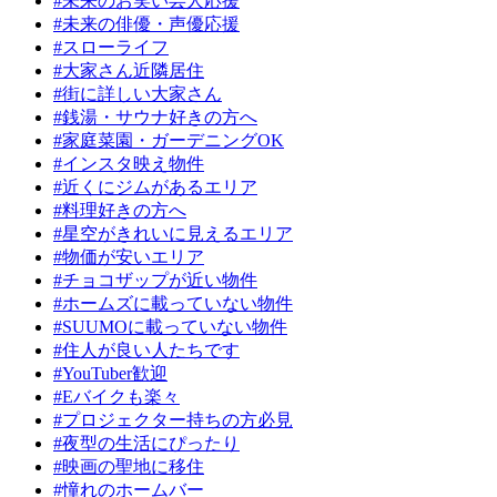
#未来のお笑い芸人応援
#未来の俳優・声優応援
#スローライフ
#大家さん近隣居住
#街に詳しい大家さん
#銭湯・サウナ好きの方へ
#家庭菜園・ガーデニングOK
#インスタ映え物件
#近くにジムがあるエリア
#料理好きの方へ
#星空がきれいに見えるエリア
#物価が安いエリア
#チョコザップが近い物件
#ホームズに載っていない物件
#SUUMOに載っていない物件
#住人が良い人たちです
#YouTuber歓迎
#Eバイクも楽々
#プロジェクター持ちの方必見
#夜型の生活にぴったり
#映画の聖地に移住
#憧れのホームバー