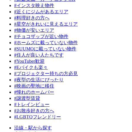
#インスタ映え物件
#近くにジムがあるエリア
#料理好きの方へ
#星空がきれいに見えるエリア
#物価が安いエリア
#チョコザップが近い物件
#ホームズに載っていない物件
#SUUMOに載っていない物件
#住人が良い人たちです
#YouTuber歓迎
#Eバイクも楽々
#プロジェクター持ちの方必見
#夜型の生活にぴったり
#映画の聖地に移住
#憧れのホームバー
#譲渡型賃貸
#トレインビュー
#お散歩好きの方へ
#LGBTQフレンドリー
沿線・駅から探す