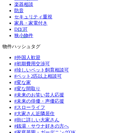
楽器相談
防音
セキュリティ重視
家具・家電付き
DIY可
狭小物件
物件ハッシュタグ
#外国人歓迎
#初期費用交渉可
#珍しいペット飼育相談可
#ペット2匹以上相談可
#変な家
#変な間取り
#未来のお笑い芸人応援
#未来の俳優・声優応援
#スローライフ
#大家さん近隣居住
#街に詳しい大家さん
#銭湯・サウナ好きの方へ
#家庭菜園・ガーデニングOK