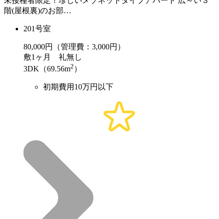
未接種者限定！珍しいメゾネットタイプアパート 広～い３
階(屋根裏)のお部…
201号室
80,000
円（管理費：3,000円）
敷
1ヶ月
礼
無し
2
3DK（69.56m
）
初期費用10万円以下