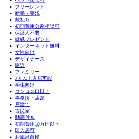
ペット相談可
フリーレント
新築・築浅
敷礼０
初期費用分割相談可
保証人不要
壁紙プレゼント
インターネット無料
女性向け
デザイナーズ
駅近
ファミリー
2人以上入居可能
学生向け
コンロ２口以上
事務所・店舗
戸建て
古民家
動画付き
初期費用10万円以下
即入居可
お風呂自慢