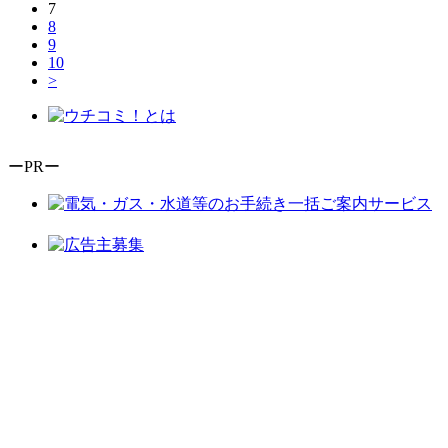
7
8
9
10
>
ーPRー