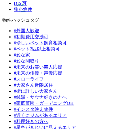
DIY可
狭小物件
物件ハッシュタグ
#外国人歓迎
#初期費用交渉可
#珍しいペット飼育相談可
#ペット2匹以上相談可
#変な家
#変な間取り
#未来のお笑い芸人応援
#未来の俳優・声優応援
#スローライフ
#大家さん近隣居住
#街に詳しい大家さん
#銭湯・サウナ好きの方へ
#家庭菜園・ガーデニングOK
#インスタ映え物件
#近くにジムがあるエリア
#料理好きの方へ
#星空がきれいに見えるエリア