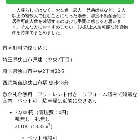
一人暮らしではなく、お友達・恋人・兄弟姉妹など、２人
以上の複数人で住むことになった場合、都度不動産会社に
居住可能人数を確認するのは少し手間に感じると思いま
す。そんな方におすすめしたい、2人以上入居可能な賃貸物
件を特集でまとめました。
市区町村で絞り込む
埼玉県狭山市戸建（中央2丁目）
埼玉県狭山市中央2丁目22-5
西武新宿線狭山市駅 徒歩18分
敷金礼金無料！フリーレント付き！リフォーム済みで綺麗な
室内！ペット可！駐車場は近隣に空きあり！
72,000
円（管理費：0円）
敷
無し
礼
無し
2
2LDK（53.35m
）
ペット相談可