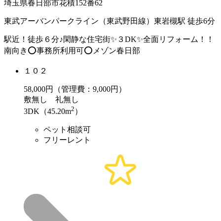
埼玉県春日部市花積152番62
東武アーバンパークライン（東武野田線）東岩槻駅 徒歩6分
駅近！徒歩６分♪閑静な住宅街✨３DK✨全⾯リフォーム！！
南向き⭕事務所利用可⭕メゾン春⽇部
１０２
58,000
円（管理費：9,000円）
敷
無し
礼
無し
2
3DK（45.20m
）
ペット相談可
フリーレント