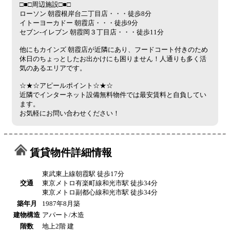
□■□周辺施設□■□
ローソン 朝霞根岸台二丁目店・・・徒歩8分
イトーヨーカドー 朝霞店・・・徒歩9分
セブン-イレブン 朝霞岡３丁目店・・・徒歩11分
他にもカインズ 朝霞店が近隣にあり、フードコート付きのため
休日のちょっとしたお出かけにも困りません！人通りも多く活
気のあるエリアです。
☆★☆アピールポイント☆★☆
近隣でインターネット設備無料物件では最安賃料と自負してい
ます。
お気軽にお問い合わせください！
賃貸物件詳細情報
東武東上線朝霞駅 徒歩17分
交通
東京メトロ有楽町線和光市駅 徒歩34分
東京メトロ副都心線和光市駅 徒歩34分
築年月
1987年8月築
建物構造
アパート/木造
階数
地上2階 建