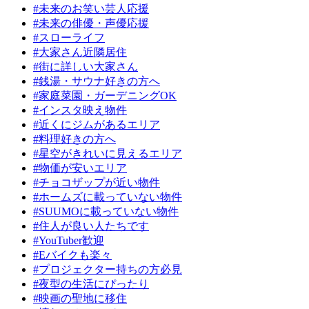
#未来のお笑い芸人応援
#未来の俳優・声優応援
#スローライフ
#大家さん近隣居住
#街に詳しい大家さん
#銭湯・サウナ好きの方へ
#家庭菜園・ガーデニングOK
#インスタ映え物件
#近くにジムがあるエリア
#料理好きの方へ
#星空がきれいに見えるエリア
#物価が安いエリア
#チョコザップが近い物件
#ホームズに載っていない物件
#SUUMOに載っていない物件
#住人が良い人たちです
#YouTuber歓迎
#Eバイクも楽々
#プロジェクター持ちの方必見
#夜型の生活にぴったり
#映画の聖地に移住