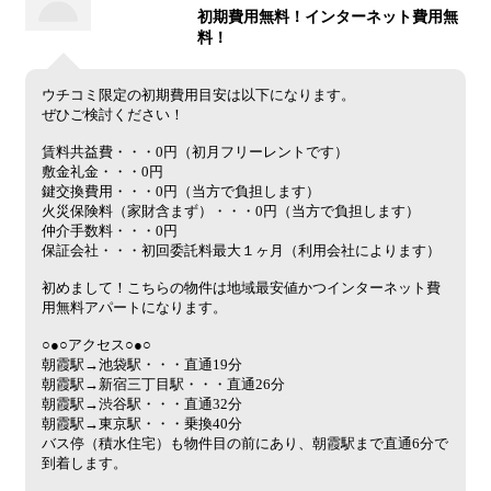
初期費用無料！インターネット費用無
料！
ウチコミ限定の初期費用目安は以下になります。
ぜひご検討ください！
賃料共益費・・・0円（初月フリーレントです）
敷金礼金・・・0円
鍵交換費用・・・0円（当方で負担します）
火災保険料（家財含まず）・・・0円（当方で負担します）
仲介手数料・・・0円
保証会社・・・初回委託料最大１ヶ月（利用会社によります）
初めまして！こちらの物件は地域最安値かつインターネット費
用無料アパートになります。
○●○アクセス○●○
朝霞駅→池袋駅・・・直通19分
朝霞駅→新宿三丁目駅・・・直通26分
朝霞駅→渋谷駅・・・直通32分
朝霞駅→東京駅・・・乗換40分
バス停（積水住宅）も物件目の前にあり、朝霞駅まで直通6分で
到着します。