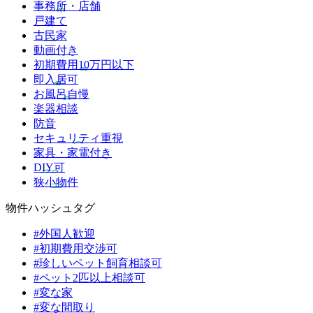
事務所・店舗
戸建て
古民家
動画付き
初期費用10万円以下
即入居可
お風呂自慢
楽器相談
防音
セキュリティ重視
家具・家電付き
DIY可
狭小物件
物件ハッシュタグ
#外国人歓迎
#初期費用交渉可
#珍しいペット飼育相談可
#ペット2匹以上相談可
#変な家
#変な間取り