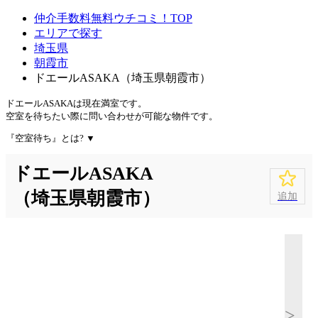
仲介手数料無料ウチコミ！TOP
エリアで探す
埼玉県
朝霞市
ドエールASAKA（埼玉県朝霞市）
ドエールASAKAは
現在満室
です。
空室を待ちたい際に問い合わせが可能な物件です。
『空室待ち』とは?
▼
ドエールASAKA
（埼玉県朝霞市）
追加
>