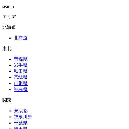
search
エリア
北海道
北海道
東北
青森県
岩手県
秋田県
宮城県
山形県
福島県
関東
東京都
神奈川県
千葉県
埼玉県