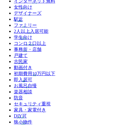
インターネット無料
女性向け
デザイナーズ
駅近
ファミリー
2人以上入居可能
学生向け
コンロ２口以上
事務所・店舗
戸建て
古民家
動画付き
初期費用10万円以下
即入居可
お風呂自慢
楽器相談
防音
セキュリティ重視
家具・家電付き
DIY可
狭小物件