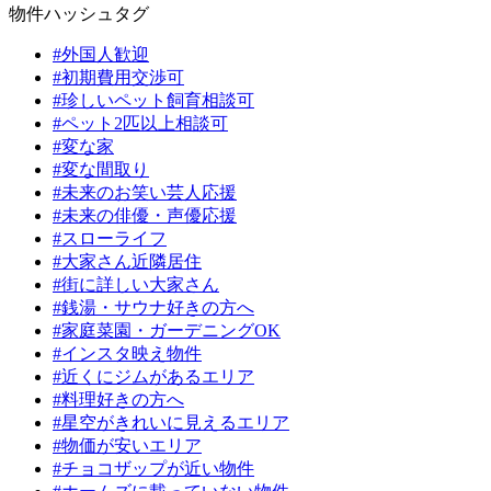
物件ハッシュタグ
#外国人歓迎
#初期費用交渉可
#珍しいペット飼育相談可
#ペット2匹以上相談可
#変な家
#変な間取り
#未来のお笑い芸人応援
#未来の俳優・声優応援
#スローライフ
#大家さん近隣居住
#街に詳しい大家さん
#銭湯・サウナ好きの方へ
#家庭菜園・ガーデニングOK
#インスタ映え物件
#近くにジムがあるエリア
#料理好きの方へ
#星空がきれいに見えるエリア
#物価が安いエリア
#チョコザップが近い物件