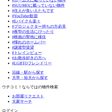
#ホームズに載っていない物件
#SUUMOに載っていない物件
#住人が良い人たちです
#YouTuber歓迎
#Eバイクも楽々
#プロジェクター持ちの方必見
#夜型の生活にぴったり
#映画の聖地に移住
#憧れのホームバー
#譲渡型賃貸
#トレインビュー
#お散歩好きの方へ
#LGBTQフレンドリー
沿線・駅から探す
大学・短大から探す
ウチコミ！ならではの物件検索
お部屋リクエスト
大家サーチ
ログイン