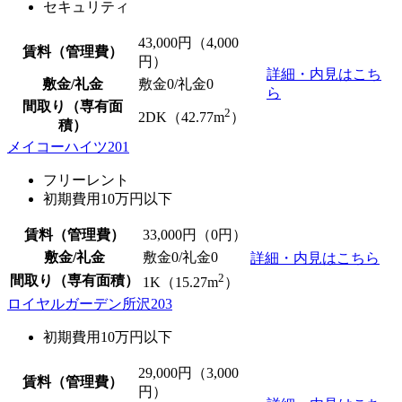
セキュリティ
43,000
円（4,000
賃料（管理費）
円）
詳細・内見はこち
敷金/礼金
敷金0
/
礼金0
ら
間取り（専有面
2
2DK（42.77m
）
積）
メイコーハイツ201
フリーレント
初期費用10万円以下
賃料（管理費）
33,000
円（0円）
敷金/礼金
敷金0
/
礼金0
詳細・内見はこちら
2
間取り（専有面積）
1K（15.27m
）
ロイヤルガーデン所沢203
初期費用10万円以下
29,000
円（3,000
賃料（管理費）
円）