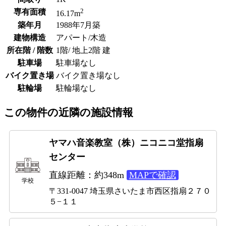
2
専有面積
16.17m
築年月
1988年7月築
建物構造
アパート/木造
所在階 / 階数
1階/ 地上2階 建
駐車場
駐車場なし
バイク置き場
バイク置き場なし
駐輪場
駐輪場なし
この物件の近隣の施設情報
ヤマハ音楽教室（株）ニコニコ堂指扇
センター
直線距離：約348m
MAPで確認
学校
〒331-0047 埼玉県さいたま市西区指扇２７０
５−１１