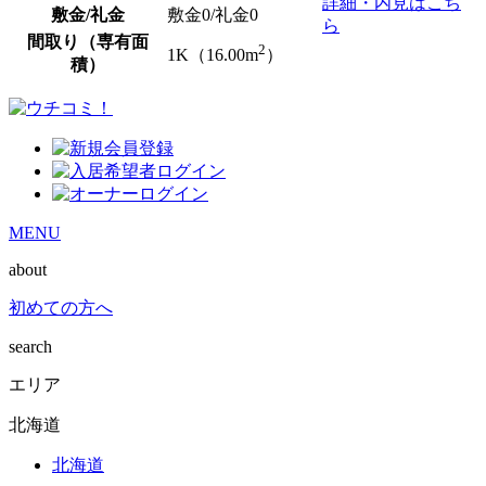
詳細・内見はこち
敷金/礼金
敷金0
/
礼金0
ら
間取り（専有面
2
1K（16.00m
）
積）
MENU
about
初めての方へ
search
エリア
北海道
北海道