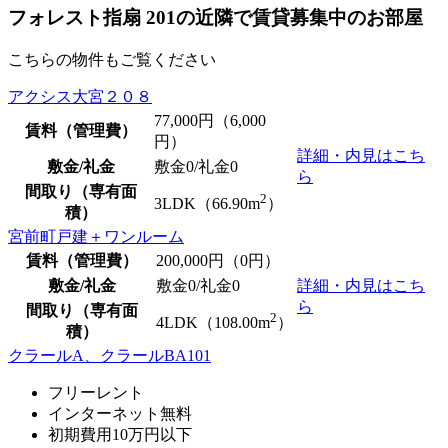
フォレスト指扇 201の近隣で賃貸募集中のお部屋
こちらの物件もご覧ください
アクシス大宮２０８
77,000
円（6,000
賃料（管理費）
円）
詳細・内見はこち
敷金/礼金
敷金0
/
礼金0
ら
間取り（専有面
2
3LDK（66.90m
）
積）
宮前町戸建＋ワンルーム
賃料（管理費）
200,000
円（0円）
敷金/礼金
敷金0
/
礼金0
詳細・内見はこち
ら
間取り（専有面
2
4LDK（108.00m
）
積）
クラールA、クラールBA101
フリーレント
インターネット無料
初期費用10万円以下