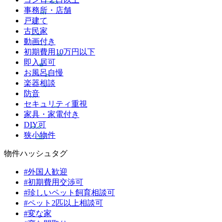
事務所・店舗
戸建て
古民家
動画付き
初期費用10万円以下
即入居可
お風呂自慢
楽器相談
防音
セキュリティ重視
家具・家電付き
DIY可
狭小物件
物件ハッシュタグ
#外国人歓迎
#初期費用交渉可
#珍しいペット飼育相談可
#ペット2匹以上相談可
#変な家