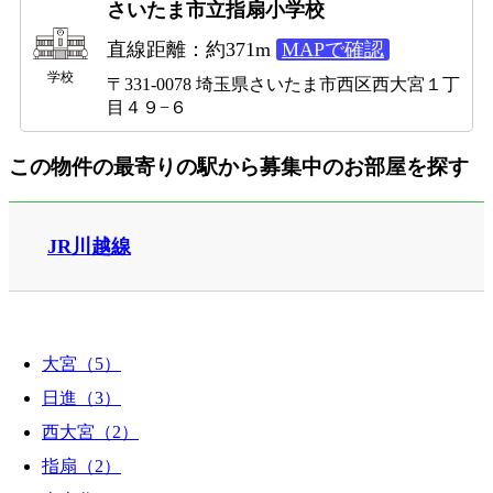
さいたま市立指扇小学校
直線距離：約371m
MAPで確認
学校
〒331-0078 埼玉県さいたま市西区西大宮１丁
目４９−６
この物件の最寄りの駅から募集中のお部屋を探す
JR川越線
大宮（5）
日進（3）
西大宮（2）
指扇（2）