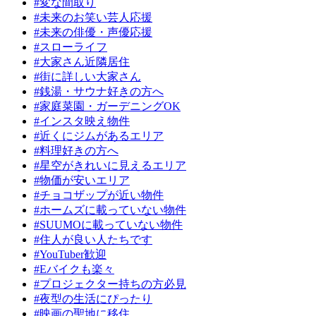
#変な間取り
#未来のお笑い芸人応援
#未来の俳優・声優応援
#スローライフ
#大家さん近隣居住
#街に詳しい大家さん
#銭湯・サウナ好きの方へ
#家庭菜園・ガーデニングOK
#インスタ映え物件
#近くにジムがあるエリア
#料理好きの方へ
#星空がきれいに見えるエリア
#物価が安いエリア
#チョコザップが近い物件
#ホームズに載っていない物件
#SUUMOに載っていない物件
#住人が良い人たちです
#YouTuber歓迎
#Eバイクも楽々
#プロジェクター持ちの方必見
#夜型の生活にぴったり
#映画の聖地に移住