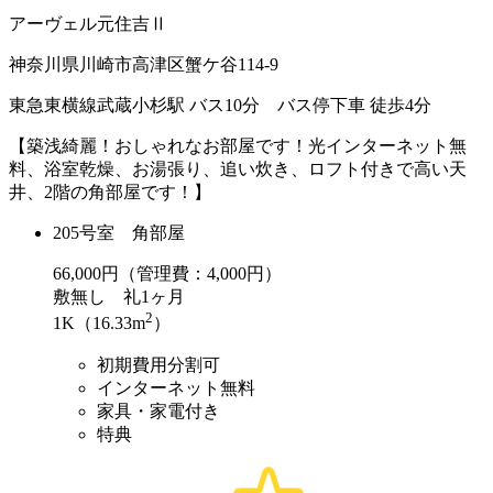
アーヴェル元住吉Ⅱ
神奈川県川崎市高津区蟹ケ谷114-9
東急東横線武蔵小杉駅 バス10分 バス停下車 徒歩4分
【築浅綺麗！おしゃれなお部屋です！光インターネット無
料、浴室乾燥、お湯張り、追い炊き、ロフト付きで高い天
井、2階の角部屋です！】
205号室 角部屋
66,000
円（管理費：4,000円）
敷
無し
礼
1ヶ月
2
1K（16.33m
）
初期費用分割可
インターネット無料
家具・家電付き
特典