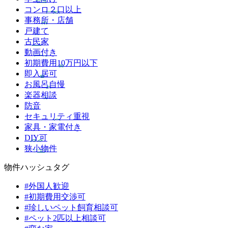
コンロ２口以上
事務所・店舗
戸建て
古民家
動画付き
初期費用10万円以下
即入居可
お風呂自慢
楽器相談
防音
セキュリティ重視
家具・家電付き
DIY可
狭小物件
物件ハッシュタグ
#外国人歓迎
#初期費用交渉可
#珍しいペット飼育相談可
#ペット2匹以上相談可