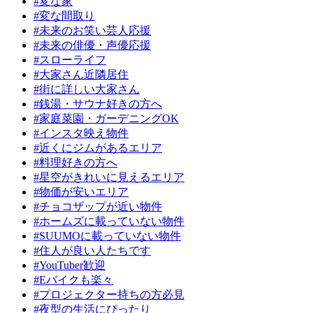
#変な家
#変な間取り
#未来のお笑い芸人応援
#未来の俳優・声優応援
#スローライフ
#大家さん近隣居住
#街に詳しい大家さん
#銭湯・サウナ好きの方へ
#家庭菜園・ガーデニングOK
#インスタ映え物件
#近くにジムがあるエリア
#料理好きの方へ
#星空がきれいに見えるエリア
#物価が安いエリア
#チョコザップが近い物件
#ホームズに載っていない物件
#SUUMOに載っていない物件
#住人が良い人たちです
#YouTuber歓迎
#Eバイクも楽々
#プロジェクター持ちの方必見
#夜型の生活にぴったり