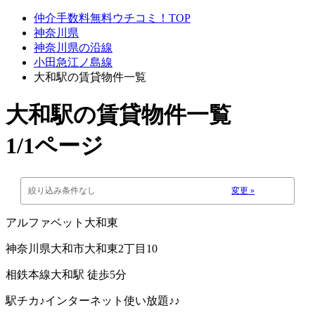
仲介手数料無料ウチコミ！TOP
神奈川県
神奈川県の沿線
小田急江ノ島線
大和駅の賃貸物件一覧
大和駅
の賃貸物件一覧
1/1ページ
絞り込み条件なし
変更 »
アルファベット大和東
神奈川県大和市大和東2丁目10
相鉄本線大和駅 徒歩5分
駅チカ♪インターネット使い放題♪♪