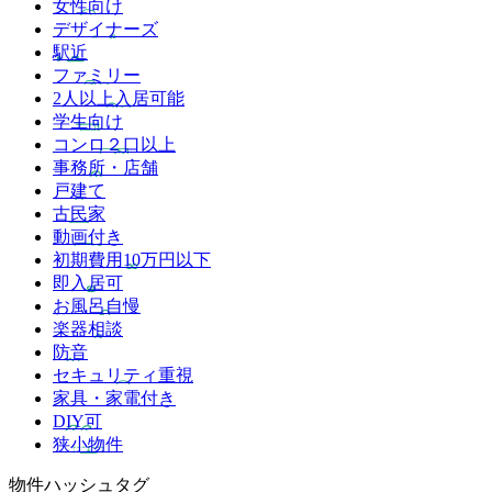
女性向け
デザイナーズ
駅近
ファミリー
2人以上入居可能
学生向け
コンロ２口以上
事務所・店舗
戸建て
古民家
動画付き
初期費用10万円以下
即入居可
お風呂自慢
楽器相談
防音
セキュリティ重視
家具・家電付き
DIY可
狭小物件
物件ハッシュタグ