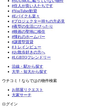
#SUUMOに載っていない物件
#住人が良い人たちです
#YouTuber歓迎
#Eバイクも楽々
#プロジェクター持ちの方必見
#夜型の生活にぴったり
#映画の聖地に移住
#憧れのホームバー
#譲渡型賃貸
#トレインビュー
#お散歩好きの方へ
#LGBTQフレンドリー
沿線・駅から探す
大学・短大から探す
ウチコミ！ならではの物件検索
お部屋リクエスト
大家サーチ
ログイン