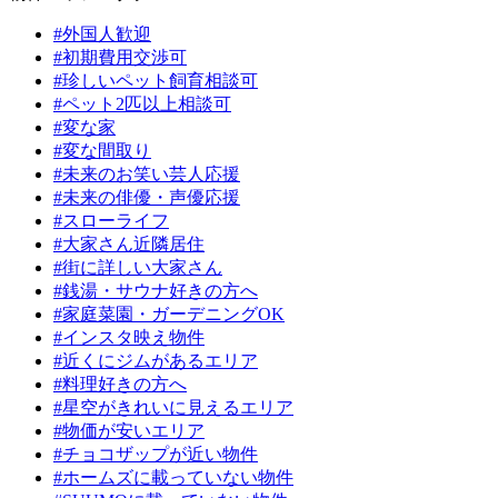
#外国人歓迎
#初期費用交渉可
#珍しいペット飼育相談可
#ペット2匹以上相談可
#変な家
#変な間取り
#未来のお笑い芸人応援
#未来の俳優・声優応援
#スローライフ
#大家さん近隣居住
#街に詳しい大家さん
#銭湯・サウナ好きの方へ
#家庭菜園・ガーデニングOK
#インスタ映え物件
#近くにジムがあるエリア
#料理好きの方へ
#星空がきれいに見えるエリア
#物価が安いエリア
#チョコザップが近い物件
#ホームズに載っていない物件