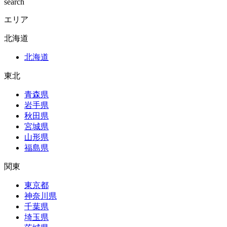
search
エリア
北海道
北海道
東北
青森県
岩手県
秋田県
宮城県
山形県
福島県
関東
東京都
神奈川県
千葉県
埼玉県