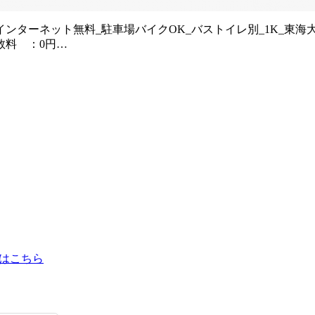
ターネット無料_駐車場バイクOK_バストイレ別_1K_東海大学
数料 ：0円…
はこちら