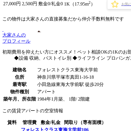
2
27,000
円
2,500円
敷金0
/
礼金0
1K（17.95m
）
お気
この物件は大家さんの直接募集だから
仲介手数料無料
です
大家さんの
プロフィール
初期費用を抑えたい方にオススメ！ペット相談OKの1Kのお部屋
◆設備 収納、バストイレ別 ◆ライフライン プロパンガ
建物名
フォレストクラス東海大学前
住所
神奈川県平塚市真田1-16-18
最寄駅
小田急線東海大学前駅 徒歩20分
物件種別
アパート
築年月、所在階
1984年1月築、 1階/ 2階建
この賃貸アパートの空室情報
賃料
管理費
敷金/礼金
間取り（専有面積）
フォレストクラス東海大学前106