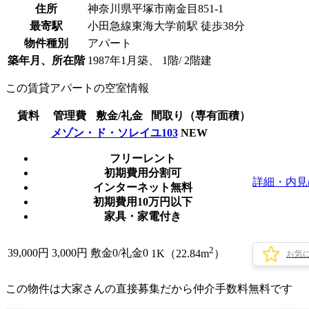
住所
神奈川県平塚市南金目851-1
最寄駅
小田急線東海大学前駅 徒歩38分
物件種別
アパート
築年月、所在階
1987年1月築、 1階/ 2階建
この賃貸アパートの空室情報
賃料
管理費
敷金/礼金
間取り（専有面積）
メゾン・ド・ソレイユ103
NEW
フリーレント
初期費用分割可
詳細・内見
インターネット無料
初期費用10万円以下
家具・家電付き
2
39,000
円
3,000円
敷金0
/
礼金0
1K（22.84m
）
お気
この物件は大家さんの直接募集だから
仲介手数料無料
です