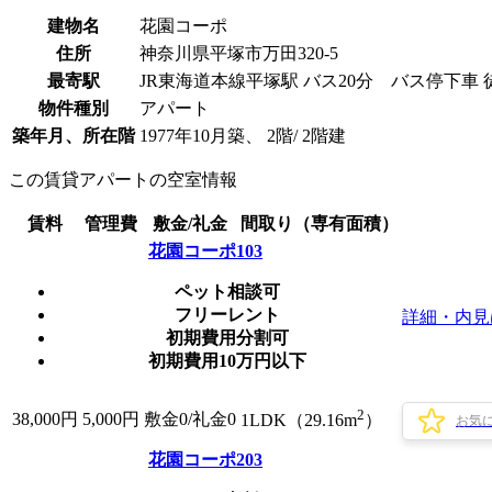
建物名
花園コーポ
住所
神奈川県平塚市万田320-5
最寄駅
JR東海道本線平塚駅 バス20分 バス停下車 
物件種別
アパート
築年月、所在階
1977年10月築、 2階/ 2階建
この賃貸アパートの空室情報
賃料
管理費
敷金/礼金
間取り（専有面積）
花園コーポ103
ペット相談可
フリーレント
詳細・内見
初期費用分割可
初期費用10万円以下
2
38,000
円
5,000円
敷金0
/
礼金0
1LDK（29.16m
）
お気
花園コーポ203