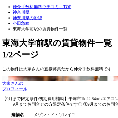
仲介手数料無料ウチコミ！TOP
神奈川県
神奈川県の沿線
小田急線
東海大学前駅の賃貸物件一覧
東海大学前駅
の賃貸物件一覧
1/2ページ
この物件は大家さんの直接募集だから
仲介手数料無料
です
大家さんの
プロフィール
【9月まで限定条件/初期費用補助】平塚市1k 22.84㎡ /エ
9月までお問合せの方限定条件です◎ ①9月までのお問
建物名
メゾン・ド・ソレイユ