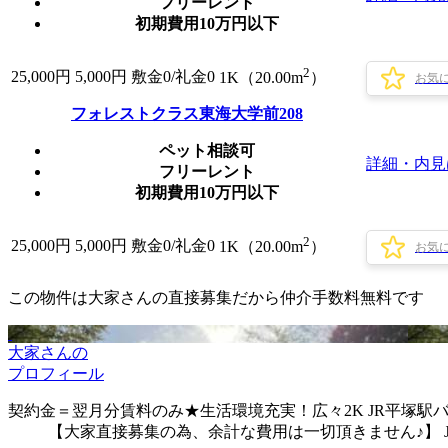
フリーレント
初期費用10万円以下
2
25,000
円
5,000円
敷金0
/
礼金0
1K（20.00m
）
お気
フォレストクラス東海大学前208
ペット相談可
詳細・内見
フリーレント
初期費用10万円以下
2
25,000
円
5,000円
敷金0
/
礼金0
1K（20.00m
）
お気
この物件は大家さんの直接募集だから
仲介手数料無料
です
大家さんの
プロフィール
契約金＝翌月分賃料のみ★生活環境充実！広々2K JR平塚駅バス
【大家直接募集の為、余計な費用は一切頂きません♪】 J