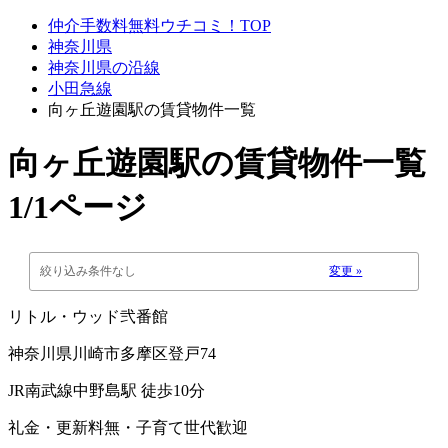
仲介手数料無料ウチコミ！TOP
神奈川県
神奈川県の沿線
小田急線
向ヶ丘遊園駅の賃貸物件一覧
向ヶ丘遊園駅
の賃貸物件一覧
1/1ページ
絞り込み条件なし
変更 »
リトル・ウッド弐番館
神奈川県川崎市多摩区登戸74
JR南武線中野島駅 徒歩10分
礼金・更新料無・子育て世代歓迎