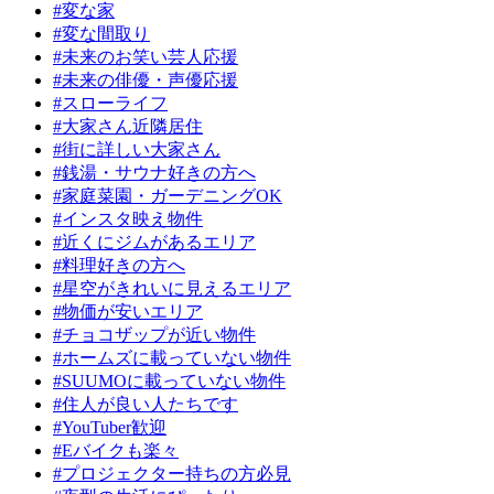
#変な家
#変な間取り
#未来のお笑い芸人応援
#未来の俳優・声優応援
#スローライフ
#大家さん近隣居住
#街に詳しい大家さん
#銭湯・サウナ好きの方へ
#家庭菜園・ガーデニングOK
#インスタ映え物件
#近くにジムがあるエリア
#料理好きの方へ
#星空がきれいに見えるエリア
#物価が安いエリア
#チョコザップが近い物件
#ホームズに載っていない物件
#SUUMOに載っていない物件
#住人が良い人たちです
#YouTuber歓迎
#Eバイクも楽々
#プロジェクター持ちの方必見