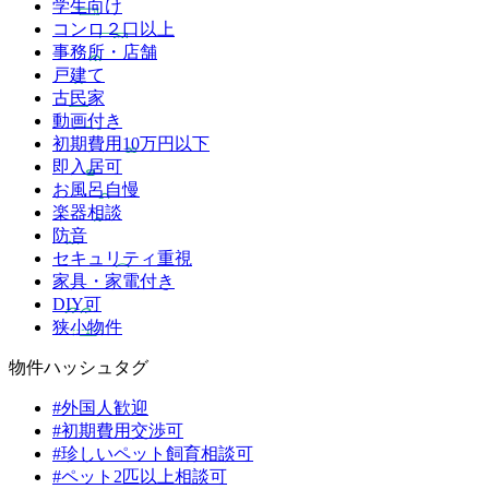
学生向け
コンロ２口以上
事務所・店舗
戸建て
古民家
動画付き
初期費用10万円以下
即入居可
お風呂自慢
楽器相談
防音
セキュリティ重視
家具・家電付き
DIY可
狭小物件
物件ハッシュタグ
#外国人歓迎
#初期費用交渉可
#珍しいペット飼育相談可
#ペット2匹以上相談可