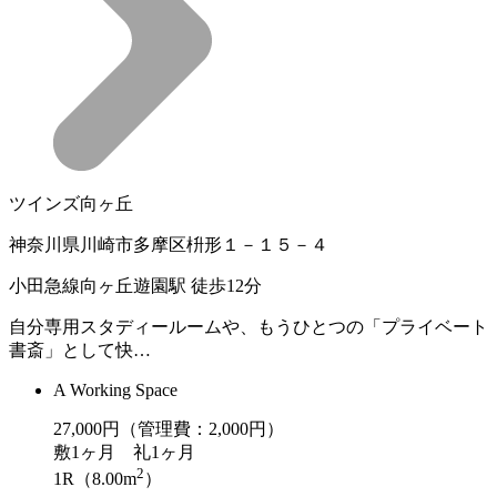
ツインズ向ヶ丘
神奈川県川崎市多摩区枡形１－１５－４
小田急線向ヶ丘遊園駅 徒歩12分
自分専用スタディールームや、もうひとつの「プライベート
書斎」として快…
A Working Space
27,000
円（管理費：2,000円）
敷
1ヶ月
礼
1ヶ月
2
1R（8.00m
）