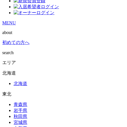
MENU
about
初めての方へ
search
エリア
北海道
北海道
東北
青森県
岩手県
秋田県
宮城県