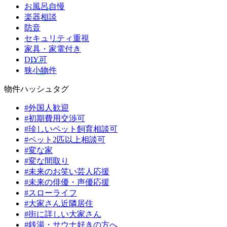
お風呂自慢
楽器相談
防音
セキュリティ重視
家具・家電付き
DIY可
狭小物件
物件ハッシュタグ
#外国人歓迎
#初期費用交渉可
#珍しいペット飼育相談可
#ペット2匹以上相談可
#変な家
#変な間取り
#未来のお笑い芸人応援
#未来の俳優・声優応援
#スローライフ
#大家さん近隣居住
#街に詳しい大家さん
#銭湯・サウナ好きの方へ