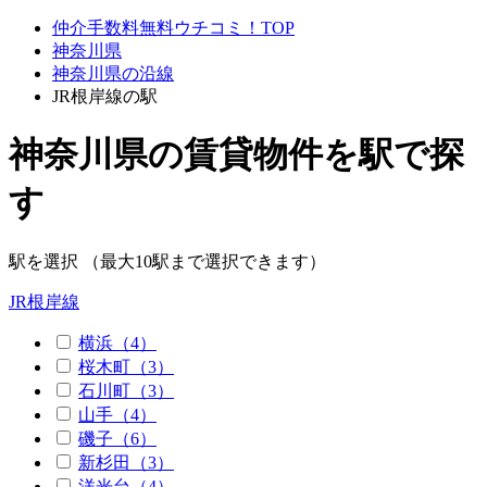
仲介手数料無料ウチコミ！TOP
神奈川県
神奈川県の沿線
JR根岸線の駅
神奈川県の賃貸物件を駅で探
す
駅を選択 （最大10駅まで選択できます）
JR根岸線
横浜（4）
桜木町（3）
石川町（3）
山手（4）
磯子（6）
新杉田（3）
洋光台（4）