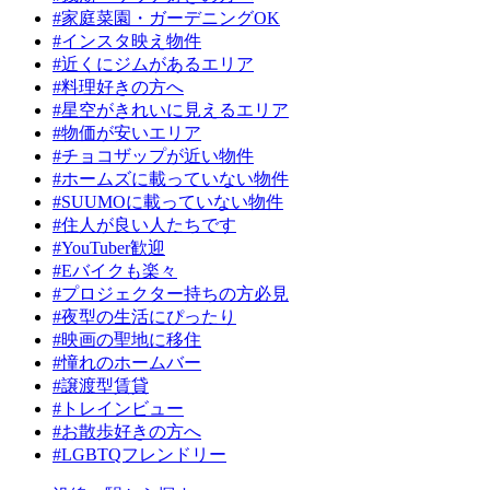
#家庭菜園・ガーデニングOK
#インスタ映え物件
#近くにジムがあるエリア
#料理好きの方へ
#星空がきれいに見えるエリア
#物価が安いエリア
#チョコザップが近い物件
#ホームズに載っていない物件
#SUUMOに載っていない物件
#住人が良い人たちです
#YouTuber歓迎
#Eバイクも楽々
#プロジェクター持ちの方必見
#夜型の生活にぴったり
#映画の聖地に移住
#憧れのホームバー
#譲渡型賃貸
#トレインビュー
#お散歩好きの方へ
#LGBTQフレンドリー