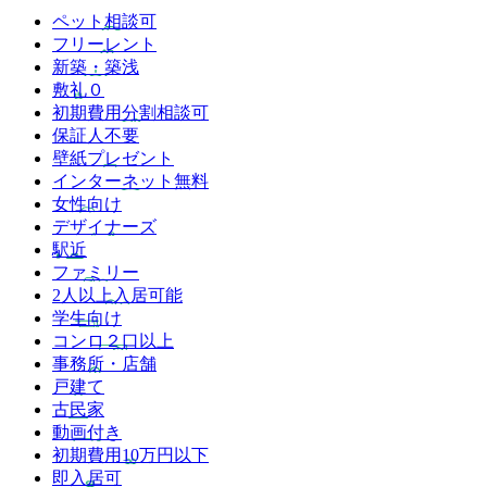
ペット相談可
フリーレント
新築・築浅
敷礼０
初期費用分割相談可
保証人不要
壁紙プレゼント
インターネット無料
女性向け
デザイナーズ
駅近
ファミリー
2人以上入居可能
学生向け
コンロ２口以上
事務所・店舗
戸建て
古民家
動画付き
初期費用10万円以下
即入居可