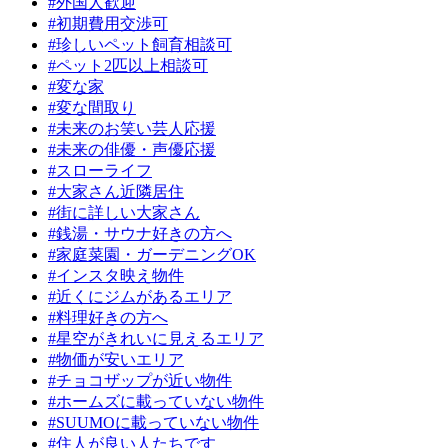
#外国人歓迎
#初期費用交渉可
#珍しいペット飼育相談可
#ペット2匹以上相談可
#変な家
#変な間取り
#未来のお笑い芸人応援
#未来の俳優・声優応援
#スローライフ
#大家さん近隣居住
#街に詳しい大家さん
#銭湯・サウナ好きの方へ
#家庭菜園・ガーデニングOK
#インスタ映え物件
#近くにジムがあるエリア
#料理好きの方へ
#星空がきれいに見えるエリア
#物価が安いエリア
#チョコザップが近い物件
#ホームズに載っていない物件
#SUUMOに載っていない物件
#住人が良い人たちです