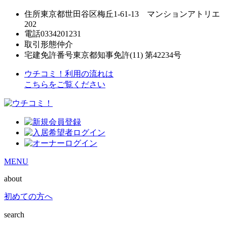
住所
東京都世田谷区梅丘1-61-13 マンションアトリエ
202
電話
0334201231
取引形態
仲介
宅建免許番号
東京都知事免許(11) 第42234号
ウチコミ！利用の流れは
こちらをご覧ください
MENU
about
初めての方へ
search