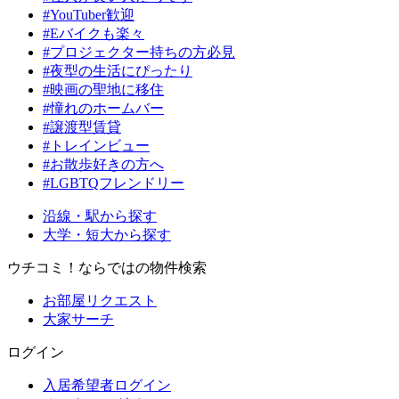
#YouTuber歓迎
#Eバイクも楽々
#プロジェクター持ちの方必見
#夜型の生活にぴったり
#映画の聖地に移住
#憧れのホームバー
#譲渡型賃貸
#トレインビュー
#お散歩好きの方へ
#LGBTQフレンドリー
沿線・駅から探す
大学・短大から探す
ウチコミ！ならではの物件検索
お部屋リクエスト
大家サーチ
ログイン
入居希望者ログイン