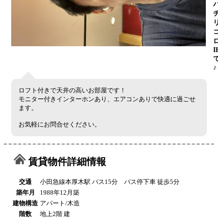
I
♪
ロフト付きで天井の高いお部屋です！
モニター付きインターホンあり、エアコンありで快適に過ごせ
ます。
お気軽にお問合せください。
賃貸物件詳細情報
交通
小田急線本厚木駅 バス15分 バス停下車 徒歩5分
築年月
1988年12月築
建物構造
アパート/木造
階数
地上2階 建