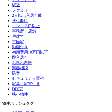
駅近
ファミリー
2人以上入居可能
学生向け
コンロ２口以上
事務所・店舗
戸建て
古民家
動画付き
初期費用10万円以下
即入居可
お風呂自慢
楽器相談
防音
セキュリティ重視
家具・家電付き
DIY可
狭小物件
物件ハッシュタグ