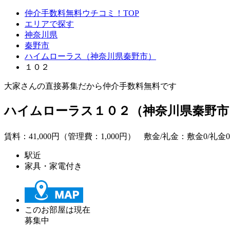
仲介手数料無料ウチコミ！TOP
エリアで探す
神奈川県
秦野市
ハイムローラス（神奈川県秦野市）
１０２
大家さんの直接募集だから
仲介手数料無料
です
ハイムローラス１０２（神奈川県秦野市
賃料：
41,000
円（管理費：1,000円） 敷金/礼金：
敷金0
/
礼金0
駅近
家具・家電付き
このお部屋は現在
募集中