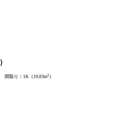
）
2
間取り：1K（19.83m
）