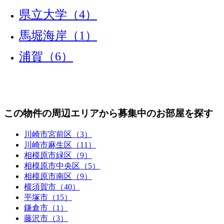
県立大学（4）
馬堀海岸（1）
浦賀（6）
この物件の周辺エリアから募集中のお部屋を探す
川崎市宮前区（3）
川崎市麻生区（11）
相模原市緑区（9）
相模原市中央区（5）
相模原市南区（9）
横須賀市（40）
平塚市（15）
鎌倉市（1）
藤沢市（3）