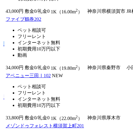
2
43,000円
敷金0
/
礼金0
神奈川県横須賀市
J
1K（16.00m
）
ファイブ鶴巻202
ペット相談可
フリーレント
インターネット無料
初期費用10万円以下
動画
2
34,000円
敷金0
/
礼金0
神奈川県秦野市
小
1K（19.80m
）
アベニュー三田Ⅰ102
NEW
ペット相談可
フリーレント
インターネット無料
初期費用10万円以下
2
33,800円
敷金0
/
礼金0
神奈川県厚木市
1K（22.00m
）
メゾンドゥフォレスト横須賀上町201