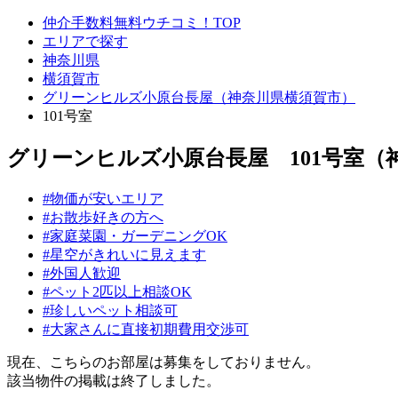
仲介手数料無料ウチコミ！TOP
エリアで探す
神奈川県
横須賀市
グリーンヒルズ小原台長屋（神奈川県横須賀市）
101号室
グリーンヒルズ小原台長屋 101号室（
#物価が安いエリア
#お散歩好きの方へ
#家庭菜園・ガーデニングOK
#星空がきれいに見えます
#外国人歓迎
#ペット2匹以上相談OK
#珍しいペット相談可
#大家さんに直接初期費用交渉可
現在、こちらのお部屋は募集をしておりません。
該当物件の掲載は終了しました。