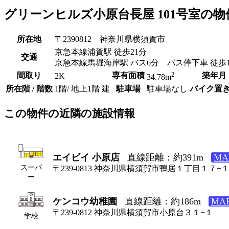
グリーンヒルズ小原台長屋 101号室の物
所在地
〒2390812 神奈川県横須賀市
京急本線浦賀駅 徒歩21分
交通
京急本線馬堀海岸駅 バス6分 バス停下車 徒歩1
2
間取り
専有面積
築年月
2K
34.78m
所在階 / 階数
1階/ 地上1階 建
駐車場
駐車場なし
バイク置
この物件の近隣の施設情報
エイビイ 小原店
直線距離：約391m
M
スーパ
〒239-0813 神奈川県横須賀市鴨居１丁目１７−
ー
ケンコウ幼稚園
直線距離：約186m
MA
〒239-0812 神奈川県横須賀市小原台３１−１
学校