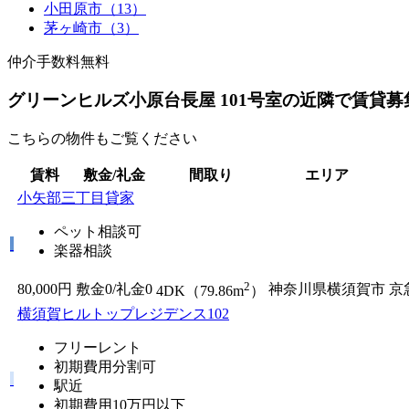
小田原市（13）
茅ヶ崎市（3）
仲介手数料無料
グリーンヒルズ小原台長屋 101号室の近隣で賃貸
こちらの物件もご覧ください
賃料
敷金/礼金
間取り
エリア
小矢部三丁目貸家
ペット相談可
楽器相談
2
80,000円
敷金0
/
礼金0
神奈川県横須賀市
京
4DK（79.86m
）
横須賀ヒルトップレジデンス102
フリーレント
初期費用分割可
駅近
初期費用10万円以下