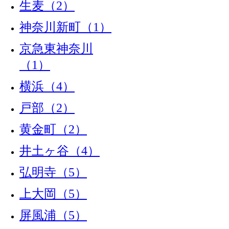
生麦（2）
神奈川新町（1）
京急東神奈川
（1）
横浜（4）
戸部（2）
黄金町（2）
井土ヶ谷（4）
弘明寺（5）
上大岡（5）
屏風浦（5）