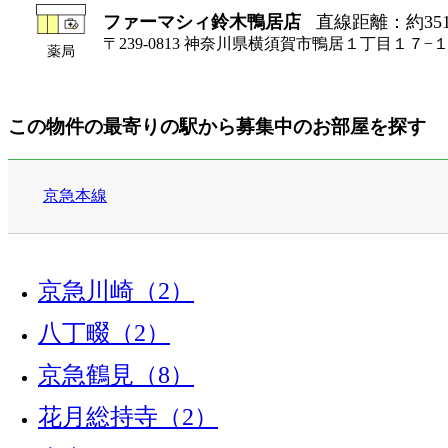
ファーマシィ鈴木鴨居店
直線距離：約35
〒239-0813 神奈川県横須賀市鴨居１丁目１７−
薬局
この物件の最寄りの駅から募集中のお部屋を探す
京急本線
京急川崎（2）
八丁畷（2）
京急鶴見（8）
花月総持寺（2）