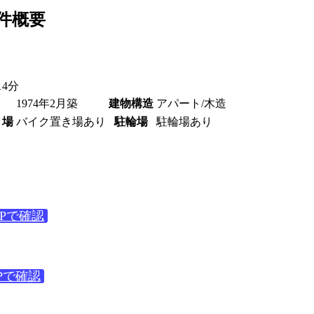
件概要
4分
1974年2月築
建物構造
アパート/木造
き場
バイク置き場あり
駐輪場
駐輪場あり
APで確認
１
Pで確認