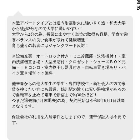
木造アパートタイプとは違う耐震耐火に強いＲＣ造・和光大学
から徒歩2分なので大学に通いやすい！
大学から2分の為、授業に出やすく単位の取得も容易、学食で栄
養バランスの良い食事が取れて健康増進！
育ち盛りの若者にはジャンクフード反対！
※設備充実 オートロック付き・ミニ冷蔵庫・洗濯機付！・室
内洗濯機置き場・大型出窓付・クロゼット・シューズＢＯＸ完
備・ＩＨコンロ・室内物干し器具付き・自転車置き場あり・バ
イク置き場50ｃｃ無料
他来春からの他大学生の学生・専門学校生・新社会人の方で家
賃を抑えたい方にも最適、鶴川駅の近くに安い駐輪場があるの
で自転車を止めて電車で新宿まで約30分ほど！
今まだ退去前(4月末退去)の為、契約開始は令和3年6月1日以降
となります。
保証会社の利用を入居条件としますので、連帯保証人は不要で
す。