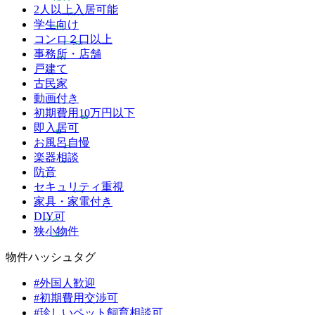
2人以上入居可能
学生向け
コンロ２口以上
事務所・店舗
戸建て
古民家
動画付き
初期費用10万円以下
即入居可
お風呂自慢
楽器相談
防音
セキュリティ重視
家具・家電付き
DIY可
狭小物件
物件ハッシュタグ
#外国人歓迎
#初期費用交渉可
#珍しいペット飼育相談可