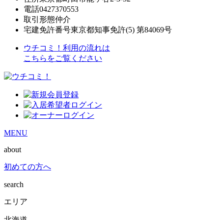
電話
0427370553
取引形態
仲介
宅建免許番号
東京都知事免許(5) 第84069号
ウチコミ！利用の流れは
こちらをご覧ください
MENU
about
初めての方へ
search
エリア
北海道