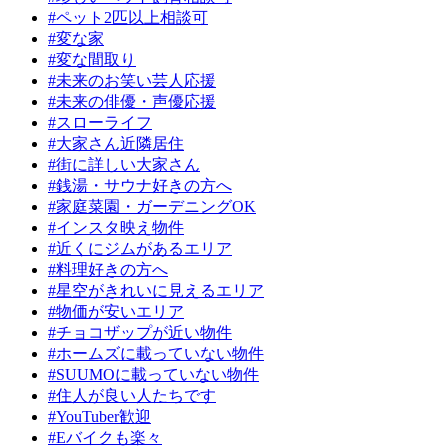
#ペット2匹以上相談可
#変な家
#変な間取り
#未来のお笑い芸人応援
#未来の俳優・声優応援
#スローライフ
#大家さん近隣居住
#街に詳しい大家さん
#銭湯・サウナ好きの方へ
#家庭菜園・ガーデニングOK
#インスタ映え物件
#近くにジムがあるエリア
#料理好きの方へ
#星空がきれいに見えるエリア
#物価が安いエリア
#チョコザップが近い物件
#ホームズに載っていない物件
#SUUMOに載っていない物件
#住人が良い人たちです
#YouTuber歓迎
#Eバイクも楽々