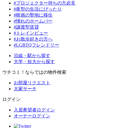
#プロジェクター持ちの方必見
#夜型の生活にぴったり
#映画の聖地に移住
#憧れのホームバー
#譲渡型賃貸
#トレインビュー
#お散歩好きの方へ
#LGBTQフレンドリー
沿線・駅から探す
大学・短大から探す
ウチコミ！ならではの物件検索
お部屋リクエスト
大家サーチ
ログイン
入居希望者ログイン
オーナーログイン