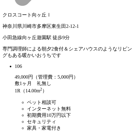
クロスコート向ヶ丘Ⅰ
神奈川県川崎市多摩区東生田2-12-1
小田急線向ヶ丘遊園駅 徒歩9分
専門調理師による朝夕2食付＆シェアハウスのようなリビン
グもある暖かいおうちです
106
49,000
円（管理費：5,000円）
敷
1ヶ月
礼
無し
2
1R（14.00m
）
ペット相談可
インターネット無料
初期費用10万円以下
セキュリティ
家具・家電付き