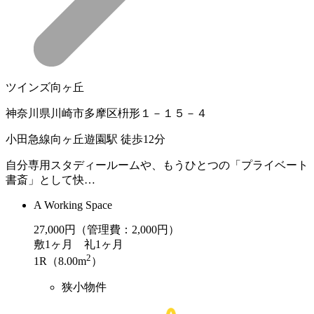
ツインズ向ヶ丘
神奈川県川崎市多摩区枡形１－１５－４
小田急線向ヶ丘遊園駅 徒歩12分
自分専用スタディールームや、もうひとつの「プライベート
書斎」として快…
A Working Space
27,000
円（管理費：2,000円）
敷
1ヶ月
礼
1ヶ月
2
1R（8.00m
）
狭小物件