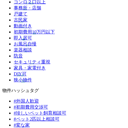
コンロ２口以上
事務所・店舗
戸建て
古民家
動画付き
初期費用10万円以下
即入居可
お風呂自慢
楽器相談
防音
セキュリティ重視
家具・家電付き
DIY可
狭小物件
物件ハッシュタグ
#外国人歓迎
#初期費用交渉可
#珍しいペット飼育相談可
#ペット2匹以上相談可
#変な家