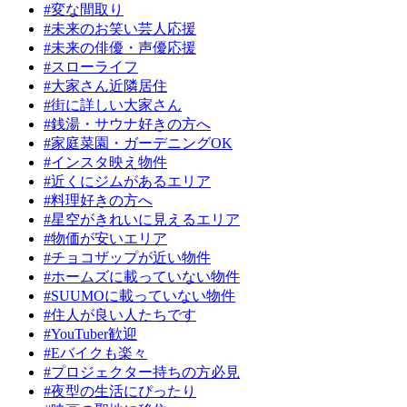
#変な間取り
#未来のお笑い芸人応援
#未来の俳優・声優応援
#スローライフ
#大家さん近隣居住
#街に詳しい大家さん
#銭湯・サウナ好きの方へ
#家庭菜園・ガーデニングOK
#インスタ映え物件
#近くにジムがあるエリア
#料理好きの方へ
#星空がきれいに見えるエリア
#物価が安いエリア
#チョコザップが近い物件
#ホームズに載っていない物件
#SUUMOに載っていない物件
#住人が良い人たちです
#YouTuber歓迎
#Eバイクも楽々
#プロジェクター持ちの方必見
#夜型の生活にぴったり