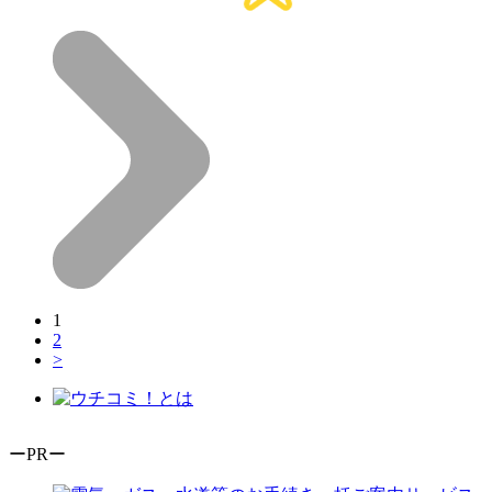
1
2
>
ーPRー