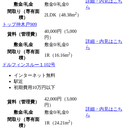
詳細・内見はこち
敷金/礼金
敷金0
/
礼金0
ら
間取り（専有面
2
2LDK（48.38m
）
積）
トップ仲木戸909
40,000
円（5,000
賃料（管理費）
円）
詳細・内見はこち
敷金/礼金
敷金0
/
礼金0
ら
間取り（専有面
2
1R（16.16m
）
積）
ドルフィンスルー１102号
インターネット無料
駅近
初期費用10万円以下
42,000
円（3,000
賃料（管理費）
円）
詳細・内見はこち
敷金/礼金
敷金0
/
礼金0
ら
間取り（専有面
2
1R（24.21m
）
積）