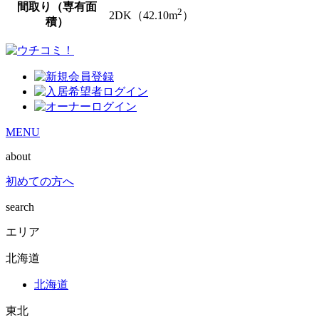
間取り（専有面
2
2DK（42.10m
）
積）
MENU
about
初めての方へ
search
エリア
北海道
北海道
東北