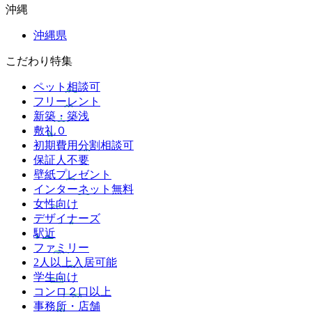
沖縄
沖縄県
こだわり特集
ペット相談可
フリーレント
新築・築浅
敷礼０
初期費用分割相談可
保証人不要
壁紙プレゼント
インターネット無料
女性向け
デザイナーズ
駅近
ファミリー
2人以上入居可能
学生向け
コンロ２口以上
事務所・店舗