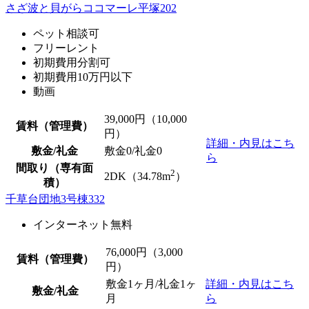
さざ波と貝がらココマーレ平塚202
ペット相談可
フリーレント
初期費用分割可
初期費用10万円以下
動画
39,000
円（10,000
賃料（管理費）
円）
詳細・内見はこち
敷金/礼金
敷金0
/
礼金0
ら
間取り（専有面
2
2DK（34.78m
）
積）
千草台団地3号棟332
インターネット無料
76,000
円（3,000
賃料（管理費）
円）
敷金1ヶ月/礼金1ヶ
詳細・内見はこち
敷金/礼金
月
ら