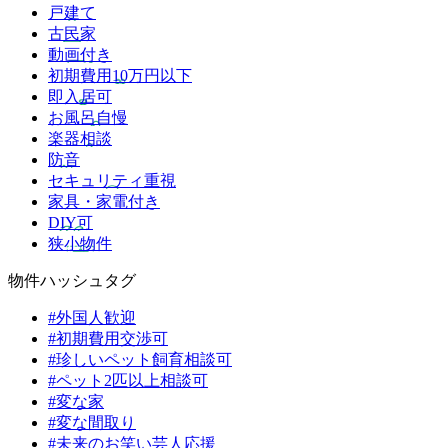
戸建て
古民家
動画付き
初期費用10万円以下
即入居可
お風呂自慢
楽器相談
防音
セキュリティ重視
家具・家電付き
DIY可
狭小物件
物件ハッシュタグ
#外国人歓迎
#初期費用交渉可
#珍しいペット飼育相談可
#ペット2匹以上相談可
#変な家
#変な間取り
#未来のお笑い芸人応援