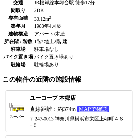
交通
JR根岸線本郷台駅 徒歩17分
間取り
2DK
2
専有面積
33.12m
築年月
1983年4月築
建物構造
アパート/木造
所在階 / 階数
1階/ 地上2階 建
駐車場
駐車場なし
バイク置き場
バイク置き場あり
駐輪場
駐輪場あり
この物件の近隣の施設情報
ユーコープ 本郷店
直線距離：約374m
MAPで確認
スーパー
〒247-0013 神奈川県横浜市栄区上郷町４８
−５