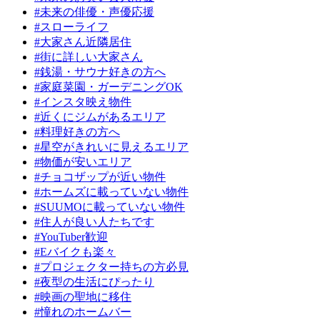
#未来の俳優・声優応援
#スローライフ
#大家さん近隣居住
#街に詳しい大家さん
#銭湯・サウナ好きの方へ
#家庭菜園・ガーデニングOK
#インスタ映え物件
#近くにジムがあるエリア
#料理好きの方へ
#星空がきれいに見えるエリア
#物価が安いエリア
#チョコザップが近い物件
#ホームズに載っていない物件
#SUUMOに載っていない物件
#住人が良い人たちです
#YouTuber歓迎
#Eバイクも楽々
#プロジェクター持ちの方必見
#夜型の生活にぴったり
#映画の聖地に移住
#憧れのホームバー