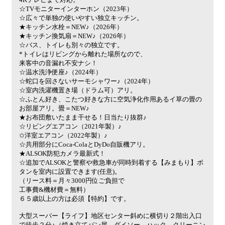
☆TVモニターインターホン（2023年）
☆広々で単独の使いやすい独立キッチン。
★キッチン水栓＝NEW♪（2026年）
★キッチン換気扇＝NEW♪（2026年）
☆バス、トイレも別々の独立です。
*トイレはリビングから離れた場所なので、
来客中の音漏れ不安ナシ！
☆温水洗浄便座♪（2024年）
☆蛇口を回さないサーモシャワー♪（2024年）
☆室内洗濯機置き場（ドラム可）アリ。
☆ふとん好き、こたつ好きな方に空気浄化作用あるイ草の畳の
お部屋アリ。畳＝NEW♪
★お布団敷いたまま干せる！日当たり抜群♪
☆リビングエアコン（2021年製）♪
✩洋室エアコン（2022年製）♪
☆共用部分にCoca-ColaとDyDo自販機アリ。
★ALSOK防犯カメラ最新式！
☆追加でALSOKと警察や救急車が同時到着する【みまもり】ボ
タンを室内に設置できます(任意)。
（リース料＝月々3000円位ご負担で
工事費&機材費＝無料）
６５歳以上の方は必須【特約】です。
大型スーパー【ライフ】地区センター斜めに横切り２階出入口
で徒歩２分♪（焼き立てパン屋、ダイソー、ハック、クリーニン