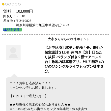
賃料： 103,000円
間取り： 2LDK
所在地：〒2410825
神奈川県横浜市旭区中希望が丘145-3
MAPを見る >
ー大家さんからの物件ポイントー
【お申込済】駅チカ徒歩４分。離れた
個室設計２LDK♪南向き【角】日当た
り抜群♪ベランダ付き２階エアコン２
台！敷地内駐車場アリ。Wi-Fi無料♪の
びのびシングルライフもセブン徒歩３
分。
＊＊＊お申し込み済み＊＊＊
キャンセル待ちお願い致します。
【８月８日ご退去決定！】
★★地盤強く洪水の心配もありません★★
☆SUUMO住みたい街ランキング８年連続１位♪横浜の