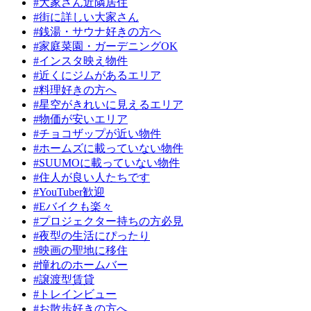
#大家さん近隣居住
#街に詳しい大家さん
#銭湯・サウナ好きの方へ
#家庭菜園・ガーデニングOK
#インスタ映え物件
#近くにジムがあるエリア
#料理好きの方へ
#星空がきれいに見えるエリア
#物価が安いエリア
#チョコザップが近い物件
#ホームズに載っていない物件
#SUUMOに載っていない物件
#住人が良い人たちです
#YouTuber歓迎
#Eバイクも楽々
#プロジェクター持ちの方必見
#夜型の生活にぴったり
#映画の聖地に移住
#憧れのホームバー
#譲渡型賃貸
#トレインビュー
#お散歩好きの方へ