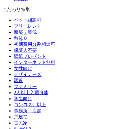
こだわり特集
ペット相談可
フリーレント
新築・築浅
敷礼０
初期費用分割相談可
保証人不要
壁紙プレゼント
インターネット無料
女性向け
デザイナーズ
駅近
ファミリー
2人以上入居可能
学生向け
コンロ２口以上
事務所・店舗
戸建て
古民家
動画付き