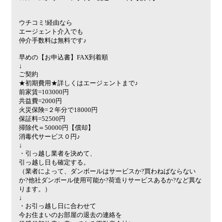
ウチコミ!経由なら
エージェント介入でも
仲介手数料は無料です♪
早めの【お申込書】FAX到着順
↓
ご契約
★初期費用★詳しくはエージェントまで♪
前家賃=103000円
共益費=2000円
火災保険=２年分で18000円
保証料=52500円
掃除代＝50000円【償却】
消毒代サービス０円♪
↓
・引っ越し業者を決めて、
引っ越し日も確定する。
（業者によって、ダンボールはサービスか?買わねばならない
か?他社ダンボール使用可能か?荷造りサービスあるか?など異な
ります。）
↓
・お引っ越し日に合わせて
今お住まいのお部屋の退去の連絡を