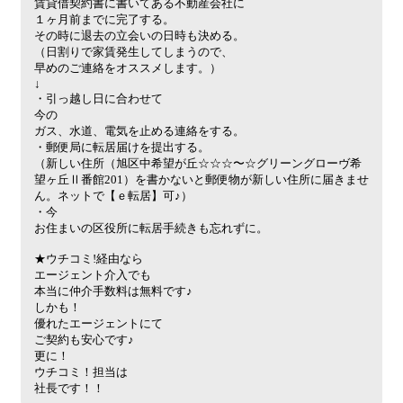
賃貸借契約書に書いてある不動産会社に
１ヶ月前までに完了する。
その時に退去の立会いの日時も決める。
（日割りで家賃発生してしまうので、
早めのご連絡をオススメします。）
↓
・引っ越し日に合わせて
今の
ガス、水道、電気を止める連絡をする。
・郵便局に転居届けを提出する。
（新しい住所（旭区中希望が丘☆☆☆〜☆グリーングローヴ希
望ヶ丘Ⅱ番館201）を書かないと郵便物が新しい住所に届きませ
ん。ネットで【ｅ転居】可♪）
・今
お住まいの区役所に転居手続きも忘れずに。
★ウチコミ!経由なら
エージェント介入でも
本当に仲介手数料は無料です♪
しかも！
優れたエージェントにて
ご契約も安心です♪
更に！
ウチコミ！担当は
社長です！！