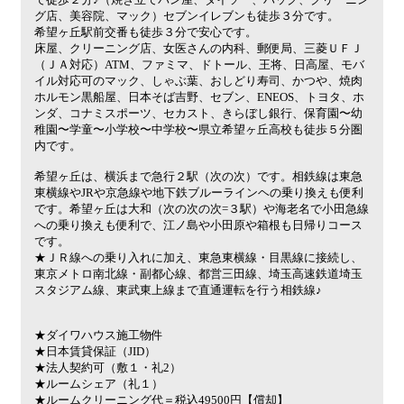
グ店、美容院、マック）セブンイレブンも徒歩３分です。
希望ヶ丘駅前交番も徒歩３分で安心です。
床屋、クリーニング店、女医さんの内科、郵便局、三菱ＵＦＪ
（ＪＡ対応）ATM、ファミマ、ドトール、王将、日高屋、モバ
イル対応可のマック、しゃぶ葉、おしどり寿司、かつや、焼肉
ホルモン黒船屋、日本そば吉野、セブン、ENEOS、トヨタ、ホ
ンダ、コナミスポーツ、セカスト、きらぼし銀行、保育園〜幼
稚園〜学童〜小学校〜中学校〜県立希望ヶ丘高校も徒歩５分圏
内です。
希望ヶ丘は、横浜まで急行２駅（次の次）です。相鉄線は東急
東横線やJRや京急線や地下鉄ブルーラインヘの乗り換えも便利
です。希望ヶ丘は大和（次の次の次=３駅）や海老名で小田急線
への乗り換えも便利で、江ノ島や小田原や箱根も日帰りコース
です。
★ＪＲ線への乗り入れに加え、東急東横線・目黒線に接続し、
東京メトロ南北線・副都心線、都営三田線、埼玉高速鉄道埼玉
スタジアム線、東武東上線まで直通運転を行う相鉄線♪
★ダイワハウス施工物件
★日本賃貸保証（JID）
★法人契約可（敷１・礼2）
★ルームシェア（礼１）
★ルームクリーニング代＝税込49500円【償却】