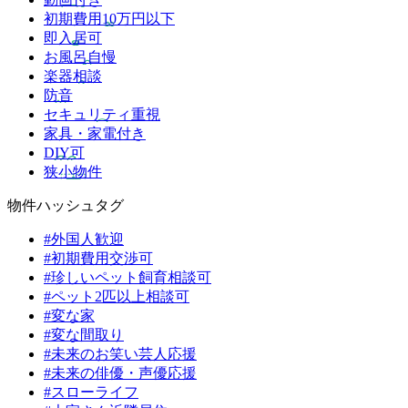
初期費用10万円以下
即入居可
お風呂自慢
楽器相談
防音
セキュリティ重視
家具・家電付き
DIY可
狭小物件
物件ハッシュタグ
#外国人歓迎
#初期費用交渉可
#珍しいペット飼育相談可
#ペット2匹以上相談可
#変な家
#変な間取り
#未来のお笑い芸人応援
#未来の俳優・声優応援
#スローライフ